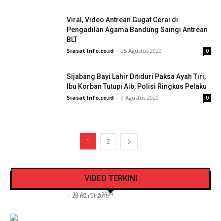
Viral, Video Antrean Gugat Cerai di
Pengadilan Agama Bandung Saingi Antrean
BLT
Siasat Info.co.id
-
25 Agustus 2020
0
Sijabang Bayi Lahir Ditiduri Paksa Ayah Tiri,
Ibu Korban Tutupi Aib, Polisi Ringkus Pelaku
Siasat Info.co.id
-
9 Agustus 2020
0
1
2
Pengendara Mendadak Sesak Nafas, Sat
Video Detik Evakuasi Jasad Iglesias di Gunung
Lantas Polres Kerinci Beri Pengendara Segelas
VIDEO TERKINI
Kerinci
Air Putih
Siasat Info.co.id
-
20 Agustus 2019
Siasat Info.co.id
-
28 Maret 2019