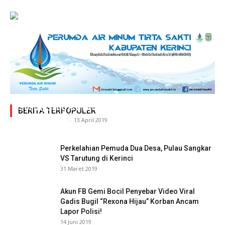
Adegan Ranjang Dua Kadis, Perhubungan Vs
Sosial, Sang Istri Miliki Bukti Video Mesum Hot
BERITA TERPOPULER
Siasat Info.co.id
-
13 April 2019
Perkelahian Pemuda Dua Desa, Pulau Sangkar
VS Tarutung di Kerinci
31 Maret 2019
Akun FB Gemi Bocil Penyebar Video Viral
Gadis Bugil “Rexona Hijau” Korban Ancam
Lapor Polisi!
14 Juni 2019