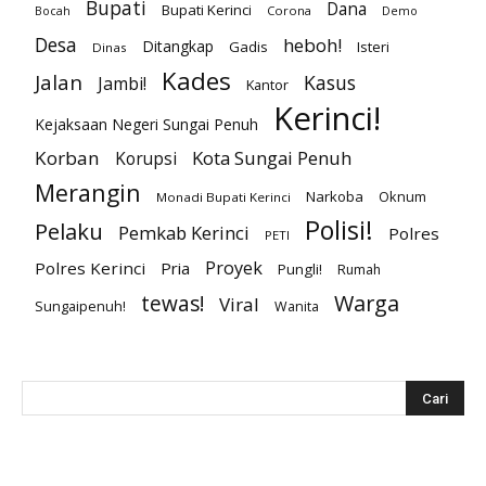
Bupati
Dana
Bupati Kerinci
Corona
Bocah
Demo
Desa
heboh!
Ditangkap
Gadis
Isteri
Dinas
Kades
Jalan
Kasus
Jambi!
Kantor
Kerinci!
Kejaksaan Negeri Sungai Penuh
Korban
Kota Sungai Penuh
Korupsi
Merangin
Narkoba
Oknum
Monadi Bupati Kerinci
Polisi!
Pelaku
Pemkab Kerinci
Polres
PETI
Proyek
Polres Kerinci
Pria
Pungli!
Rumah
Warga
tewas!
Viral
Sungaipenuh!
Wanita