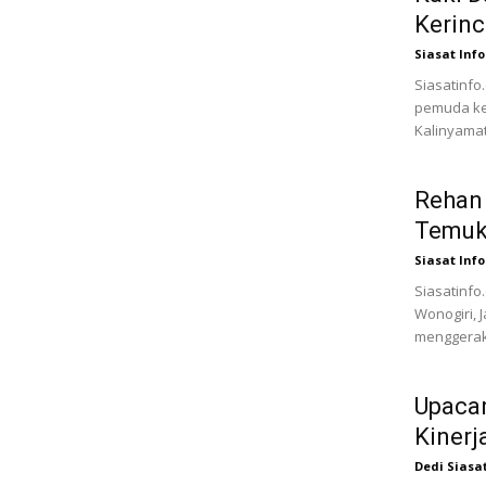
Kerinc
Siasat Info
Siasatinfo.
pemuda ke
Kalinyamat
Rehan 
Temuk
Siasat Info
Siasatinfo
Wonogiri, 
menggerakk
Upaca
Kinerj
Dedi Siasa