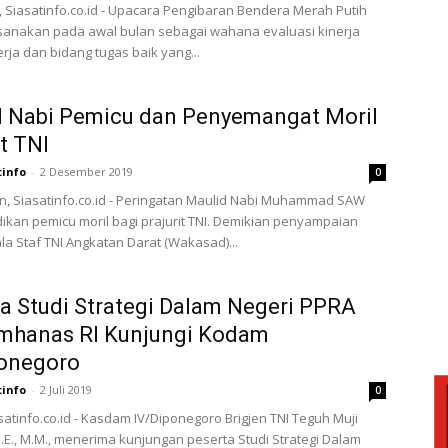
Siasatinfo.co.id - Upacara Pengibaran Bendera Merah Putih
sanakan pada awal bulan sebagai wahana evaluasi kinerja
rja dan bidang tugas baik yang...
d Nabi Pemicu dan Penyemangat Moril
it TNI
tinfo
-
2 Desember 2019
0
, Siasatinfo.co.id - Peringatan Maulid Nabi Muhammad SAW
dikan pemicu moril bagi prajurit TNI. Demikian penyampaian
la Staf TNI Angkatan Darat (Wakasad)...
a Studi Strategi Dalam Negeri PPRA
emhanas RI Kunjungi Kodam
ponegoro
tinfo
-
2 Juli 2019
0
asatinfo.co.id - Kasdam IV/Diponegoro Brigjen TNI Teguh Muji
.E., M.M., menerima kunjungan peserta Studi Strategi Dalam