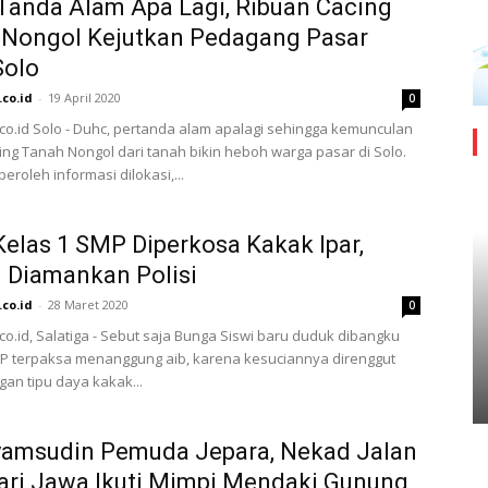
Tanda Alam Apa Lagi, Ribuan Cacing
 Nongol Kejutkan Pedagang Pasar
Solo
.co.id
-
19 April 2020
0
.co.id Solo - Duhc, pertanda alam apalagi sehingga kemunculan
ing Tanah Nongol dari tanah bikin heboh warga pasar di Solo.
peroleh informasi dilokasi,...
Kelas 1 SMP Diperkosa Kakak Ipar,
 Diamankan Polisi
.co.id
-
28 Maret 2020
0
.co.id, Salatiga - Sebut saja Bunga Siswi baru duduk dibangku
P terpaksa menanggung aib, karena kesuciannya direnggut
an tipu daya kakak...
yamsudin Pemuda Jepara, Nekad Jalan
ari Jawa Ikuti Mimpi Mendaki Gunung