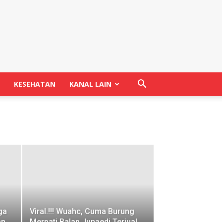
KESEHATAN
KANAL LAIN
ga
Viral.!!! Wuahc, Cuma Burung
an
Merpati Balap Junaedi Terjual