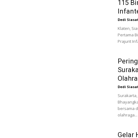
115 Bi
Infant
Dedi Siasa
Klaten, Si
Pertama Bi
Prajurit In
Pering
Suraka
Olahr
Dedi Siasa
Surakarta,
Bhayangkar
bersama de
olahraga...
Gelar 