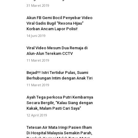
31 Maret 2019
Akun FB Gemi Bocil Penyebar Video
Viral Gadis Bugil “Rexona Hijau”
Korban Ancam Lapor Polisi!
14 Juni 2019
Viral Video Mesum Dua Remaja di
Alun-Alun Terekam CCTV
11 Maret 2019
Bejad!!! Istri Tertidur Pulas, Suami
Berhubungan Intim dengan Anak Tiri
11 Maret 2019
Ayah Tega perkosa Putri Kembarnya
Secara Bergilir, “Kalau Siang dengan
Kakak, Malam Pasti Cari Saya”
12 April 2019
Tetesan Air Mata Iringi Pasien Ilham
Di Hospital Malaysia Semakin Parah,