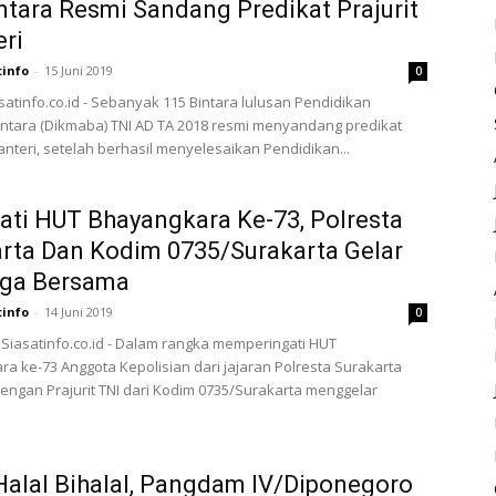
ntara Resmi Sandang Predikat Prajurit
eri
tinfo
-
15 Juni 2019
0
asatinfo.co.id - Sebanyak 115 Bintara lulusan Pendidikan
ntara (Dikmaba) TNI AD TA 2018 resmi menyandang predikat
fanteri, setelah berhasil menyelesaikan Pendidikan...
ati HUT Bhayangkara Ke-73, Polresta
rta Dan Kodim 0735/Surakarta Gelar
aga Bersama
tinfo
-
14 Juni 2019
0
 Siasatinfo.co.id - Dalam rangka memperingati HUT
a ke-73 Anggota Kepolisian dari jajaran Polresta Surakarta
ngan Prajurit TNI dari Kodim 0735/Surakarta menggelar
Halal Bihalal, Pangdam IV/Diponegoro