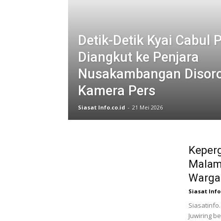
Detik-Detik Kyai Cabul P
Diangkut ke Penjara
Nusakambangan Disoro
Kamera Pers
Siasat Info.co.id
-
21 Mei 2026
Keperg
Malam,
Warga
Siasat Info
Siasatinfo.
Juwiring b