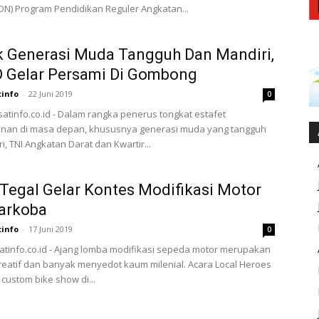
DN) Program Pendidikan Reguler Angkatan...
 Generasi Muda Tangguh Dan Mandiri,
D Gelar Persami Di Gombong
tinfo
-
22 Juni 2019
0
asatinfo.co.id - Dalam rangka penerus tongkat estafet
nan di masa depan, khususnya generasi muda yang tangguh
i, TNI Angkatan Darat dan Kwartir...
egal Gelar Kontes Modifikasi Motor
arkoba
tinfo
-
17 Juni 2019
0
satinfo.co.id - Ajang lomba modifikasi sepeda motor merupakan
reatif dan banyak menyedot kaum milenial. Acara Local Heroes
ustom bike show di...