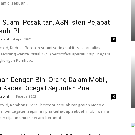
am di sebuah...
 Suami Pesakitan, ASN Isteri Pejabat
kuhi PIL
.co.id
-
4 April 2021
0
co.id, Kudus - Berdalih suami sering sakit - sakitan alias
seorang wanita inisial Y (43) berprofesi aparatur sipil negara
ingkungan Pemkab...
an Dengan Bini Orang Dalam Mobil,
Kades Dicegat Sejumlah Pria
.co.id
-
1 Februari 2021
0
.co.id, Rembang - Viral, beredar sebuah rangkaian video di
al pencegatan sejumlah pria terhadap sebuah mobil warna
n dijalan umum secara berantai...