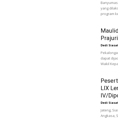
Banyumas, 
yang dilak
program ke
Mauli
Prajur
Dedi Siasa
Pekalongan
dapat dija
Wakil Kepa
Pesert
LIX L
IV/Di
Dedi Siasa
Jateng, Si
Angkasa, S