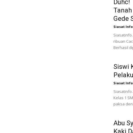
Duhc! 
Tanah
Gede 
Siasat Info
Siasatinfo
ribuan Cac
Berhasil di
Siswi 
Pelaku
Siasat Info
Siasatinfo
Kelas 1 SM
paksa deng
Abu S
Kaki D