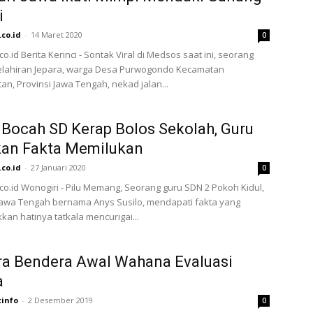
i
.co.id
-
14 Maret 2020
0
co.id Berita Kerinci - Sontak Viral di Medsos saat ini, seorang
lahiran Jepara, warga Desa Purwogondo Kecamatan
an, Provinsi Jawa Tengah, nekad jalan...
Bocah SD Kerap Bolos Sekolah, Guru
an Fakta Memilukan
.co.id
-
27 Januari 2020
0
.co.id Wonogiri - Pilu Memang, Seorang guru SDN 2 Pokoh Kidul,
Jawa Tengah bernama Anys Susilo, mendapati fakta yang
an hatinya tatkala mencurigai...
ra Bendera Awal Wahana Evaluasi
a
tinfo
-
2 Desember 2019
0