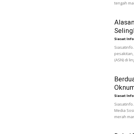
tengah mal
Alasan
Seling
Siasat Info
Siasatinfo.
pesakitan, 
(ASN) di l
Berdua
Oknum 
Siasat Info
Siasatinfo
Media Sosi
merah maru