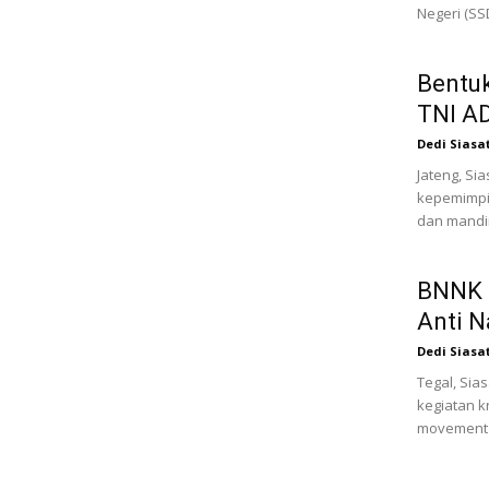
Negeri (SS
Bentuk
TNI A
Dedi Siasa
Jateng, Si
kepemimpi
dan mandir
BNNK T
Anti N
Dedi Siasa
Tegal, Sia
kegiatan k
movement c