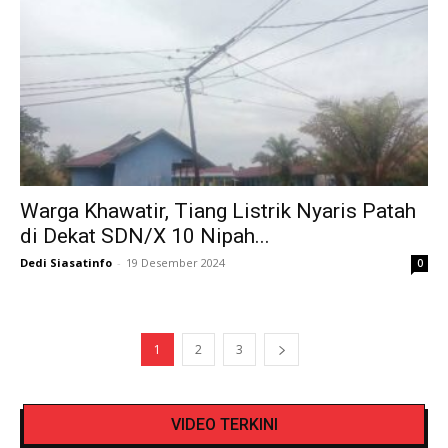
Warga Khawatir, Tiang Listrik Nyaris Patah
di Dekat SDN/X 10 Nipah...
Dedi Siasatinfo
-
19 Desember 2024
0
1
2
3
Pengendara Mendadak Sesak Nafas, Sat
Video Detik Evakuasi Jasad Iglesias di Gunung
Lantas Polres Kerinci Beri Pengendara Segelas
VIDEO TERKINI
Kerinci
Air Putih