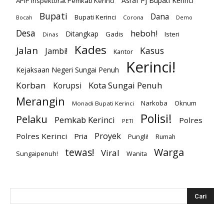
Asraf Pj Bupati Kerinci
APIP Inspektorat Pemkab Kerinci
Bupati
Dana
Bupati Kerinci
Corona
Bocah
Demo
Desa
heboh!
Ditangkap
Gadis
Isteri
Dinas
Kades
Jalan
Kasus
Jambi!
Kantor
Kerinci!
Kejaksaan Negeri Sungai Penuh
Korban
Kota Sungai Penuh
Korupsi
Merangin
Narkoba
Oknum
Monadi Bupati Kerinci
Polisi!
Pelaku
Pemkab Kerinci
Polres
PETI
Proyek
Polres Kerinci
Pria
Pungli!
Rumah
Warga
tewas!
Viral
Sungaipenuh!
Wanita