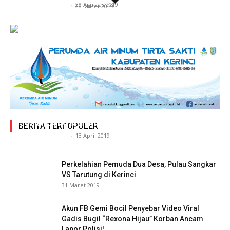
Siasat Info.co.id
-
20 Agustus 2019
Siasat Info.co.id
-
28 Maret 2019
Adegan Ranjang Dua Kadis, Perhubungan Vs
Sosial, Sang Istri Miliki Bukti Video Mesum Hot
BERITA TERPOPULER
Siasat Info.co.id
-
13 April 2019
Perkelahian Pemuda Dua Desa, Pulau Sangkar
VS Tarutung di Kerinci
31 Maret 2019
Akun FB Gemi Bocil Penyebar Video Viral
Gadis Bugil “Rexona Hijau” Korban Ancam
Lapor Polisi!