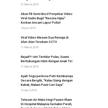
31 Maret 2019
Akun FB Gemi Bocil Penyebar Video
Viral Gadis Bugil “Rexona Hijau”
Korban Ancam Lapor Polisi!
14 Juni 2019
Viral Video Mesum Dua Remaja di
Alun-Alun Terekam CCTV
11 Maret 2019
Bejad!!! Istri Tertidur Pulas, Suami
Berhubungan Intim dengan Anak Tiri
11 Maret 2019
Ayah Tega perkosa Putri Kembarnya
Secara Bergilir, “Kalau Siang dengan
Kakak, Malam Pasti Cari Saya”
12 April 2019
Tetesan Air Mata Iringi Pasien Ilham
Di Hospital Malaysia Semakin Parah,