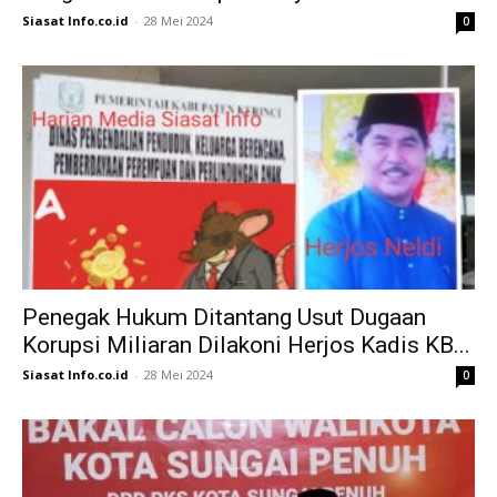
Siasat Info.co.id
-
28 Mei 2024
0
Penegak Hukum Ditantang Usut Dugaan
Korupsi Miliaran Dilakoni Herjos Kadis KB...
Siasat Info.co.id
-
28 Mei 2024
0