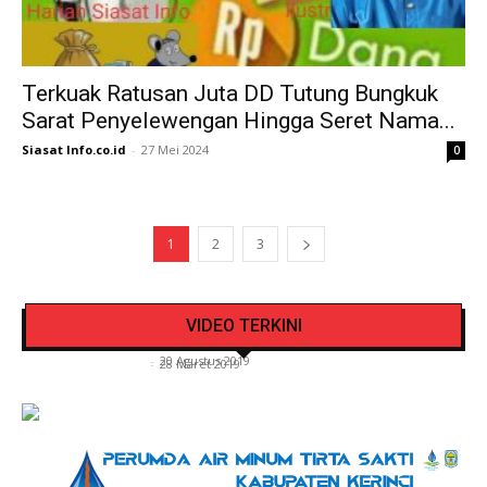
Terkuak Ratusan Juta DD Tutung Bungkuk
Sarat Penyelewengan Hingga Seret Nama...
Siasat Info.co.id
-
27 Mei 2024
0
1
2
3
Pengendara Mendadak Sesak Nafas, Sat
Video Detik Evakuasi Jasad Iglesias di Gunung
Lantas Polres Kerinci Beri Pengendara Segelas
VIDEO TERKINI
Kerinci
Air Putih
Siasat Info.co.id
-
20 Agustus 2019
Siasat Info.co.id
-
28 Maret 2019