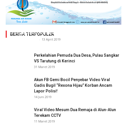
Adegan Ranjang Dua Kadis, Perhubungan Vs
Sosial, Sang Istri Miliki Bukti Video Mesum Hot
BERITA TERPOPULER
Siasat Info.co.id
-
13 April 2019
Perkelahian Pemuda Dua Desa, Pulau Sangkar
VS Tarutung di Kerinci
31 Maret 2019
Akun FB Gemi Bocil Penyebar Video Viral
Gadis Bugil “Rexona Hijau” Korban Ancam
Lapor Polisi!
14 Juni 2019
Viral Video Mesum Dua Remaja di Alun-Alun
Terekam CCTV
11 Maret 2019