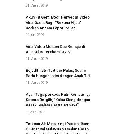
31 Maret 2019
Akun FB Gemi Bocil Penyebar Video
Viral Gadis Bugil “Rexona Hijau”
Korban Ancam Lapor Polisi!
14 Juni 2019
Viral Video Mesum Dua Remaja di
Alun-Alun Terekam CCTV
11 Maret 2019
Bejad!!! Istri Tertidur Pulas, Suami
Berhubungan Intim dengan Anak Tiri
11 Maret 2019
Ayah Tega perkosa Putri Kembarnya
Secara Bergilir, “Kalau Siang dengan
Kakak, Malam Pasti Cari Saya”
12 April 2019
Tetesan Air Mata Iringi Pasien Ilham
Di Hospital Malaysia Semakin Parah,