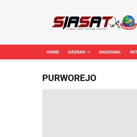
Siasatinfo.co.id
HOME
DAERAH
NASIONAL
IN
PURWOREJO