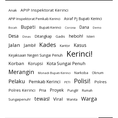
APIP Inspektorat Kerinci
Anak
Asraf Pj Bupati Kerinci
APIP Inspektorat Pemkab Kerinci
Bupati
Dana
Bupati Kerinci
Corona
Bocah
Demo
Desa
heboh!
Ditangkap
Gadis
Isteri
Dinas
Kades
Jalan
Kasus
Jambi!
Kantor
Kerinci!
Kejaksaan Negeri Sungai Penuh
Korban
Kota Sungai Penuh
Korupsi
Merangin
Narkoba
Oknum
Monadi Bupati Kerinci
Polisi!
Pelaku
Pemkab Kerinci
Polres
PETI
Proyek
Polres Kerinci
Pria
Pungli!
Rumah
Warga
tewas!
Viral
Sungaipenuh!
Wanita