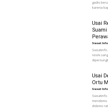
gadis ber
karena bap
Usai R
Suami 
Peraw
Siasat Info
Siasatinfo
resmi sang
dipersungt
Usai 
Ortu M
Siasat Info
Siasatinfo.
mendemo r
didemo rat