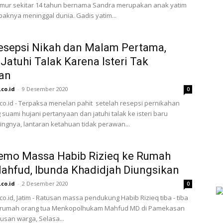
umur sekitar 14 tahun bernama Sandra merupakan anak yatim
aknya meninggal dunia. Gadis yatim...
esepsi Nikah dan Malam Pertama,
Jatuhi Talak Karena Isteri Tak
an
.co.id
-
9 Desember 2020
0
.co.id - Terpaksa menelan pahit setelah resepsi pernikahan
 suami hujani pertanyaan dan jatuhi talak ke isteri baru
ingnya, lantaran ketahuan tidak perawan...
Demo Massa Habib Rizieq ke Rumah
ahfud, Ibunda Khadidjah Diungsikan
.co.id
-
2 Desember 2020
0
co.id, Jatim - Ratusan massa pendukung Habib Rizieq tiba - tiba
umah orang tua Menkopolhukam Mahfud MD di Pamekasan
usan warga, Selasa...