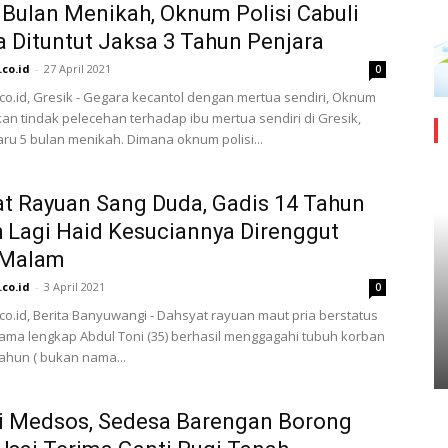
 Bulan Menikah, Oknum Polisi Cabuli
 Dituntut Jaksa 3 Tahun Penjara
.co.id
-
27 April 2021
0
.co.id, Gresik - Gegara kecantol dengan mertua sendiri, Oknum
ukan tindak pelecehan terhadap ibu mertua sendiri di Gresik,
ru 5 bulan menikah. Dimana oknum polisi...
t Rayuan Sang Duda, Gadis 14 Tahun
 Lagi Haid Kesuciannya Direnggut
 Malam
.co.id
-
3 April 2021
0
.co.id, Berita Banyuwangi - Dahsyat rayuan maut pria berstatus
ma lengkap Abdul Toni (35) berhasil menggagahi tubuh korban
tahun ( bukan nama...
di Medsos, Sedesa Barengan Borong