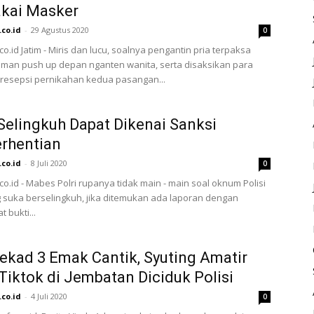
akai Masker
.co.id
-
29 Agustus 2020
0
co.id Jatim - Miris dan lucu, soalnya pengantin pria terpaksa
uman push up depan nganten wanita, serta disaksikan para
resepsi pernikahan kedua pasangan...
 Selingkuh Dapat Dikenai Sanksi
rhentian
.co.id
-
8 Juli 2020
0
.co.id - Mabes Polri rupanya tidak main - main soal oknum Polisi
 suka berselingkuh, jika ditemukan ada laporan dengan
t bukti...
ekad 3 Emak Cantik, Syuting Amatir
Tiktok di Jembatan Diciduk Polisi
.co.id
-
4 Juli 2020
0