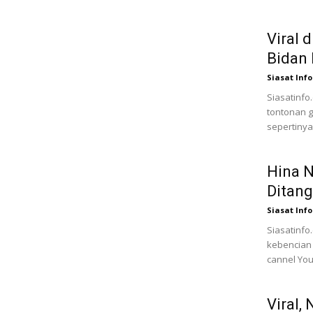
Viral 
Bidan
Siasat Info
Siasatinfo.
tontonan g
sepertinya
Hina N
Ditang
Siasat Info
Siasatinfo
kebencian 
cannel You
Viral,