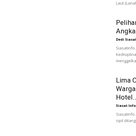
Laut (Lana
Peliha
Angkat
Dedi Siasa
Siasatinfo
Kedisiplin
menggelkar 
Lima O
Warga 
Hotel..
Siasat Info
Siasatinfo.
sipil dita