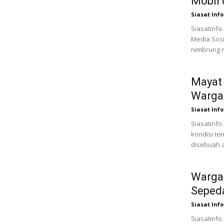
Mobil 
Siasat Info
Siasatinfo.
Media Sosi
nimbrung ma
Mayat
Warga 
Siasat Info
Siasatinfo
kondisi te
disebuah a
Warga 
Seped
Siasat Info
Siasatinfo