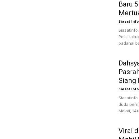
Baru 5
Mertua
Siasat Info
Siasatinfo
Polisi lak
padahal ba
Dahsya
Pasrah
Siang
Siasat Info
Siasatinfo
duda berna
Melati, 14 
Viral 