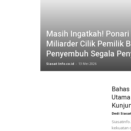
Masih Ingatkah! Ponari 
Miliarder Cilik Pemilik B
Penyembuh Segala Pen
Siasat Info.co.id
-
13 Mei 2026
Bahas
Utama 
Kunju
Dedi Siasa
Siasatinf
kekuatan d