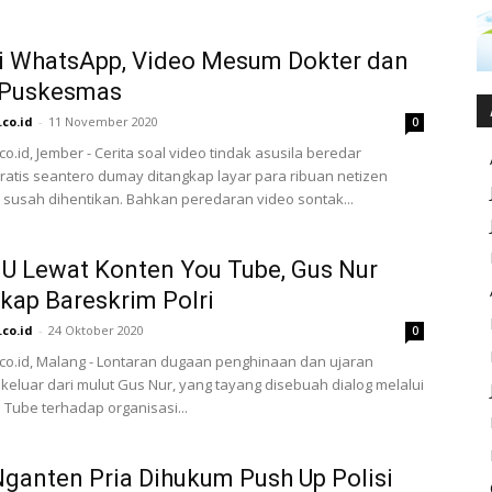
di WhatsApp, Video Mesum Dokter dan
 Puskesmas
.co.id
-
11 November 2020
0
co.id, Jember - Cerita soal video tindak asusila beredar
ratis seantero dumay ditangkap layar para ribuan netizen
 susah dihentikan. Bahkan peredaran video sontak...
U Lewat Konten You Tube, Gus Nur
kap Bareskrim Polri
.co.id
-
24 Oktober 2020
0
.co.id, Malang - Lontaran dugaan penghinaan dan ujaran
keluar dari mulut Gus Nur, yang tayang disebuah dialog melalui
 Tube terhadap organisasi...
 Nganten Pria Dihukum Push Up Polisi