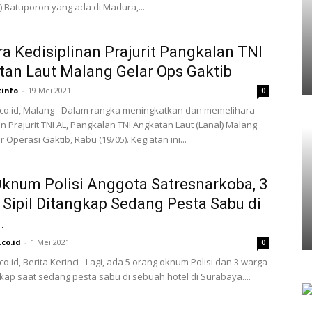
l) Batuporon yang ada di Madura,...
ra Kedisiplinan Prajurit Pangkalan TNI
an Laut Malang Gelar Ops Gaktib
tinfo
-
19 Mei 2021
0
.co.id, Malang - Dalam rangka meningkatkan dan memelihara
an Prajurit TNI AL, Pangkalan TNI Angkatan Laut (Lanal) Malang
Operasi Gaktib, Rabu (19/05). Kegiatan ini...
knum Polisi Anggota Satresnarkoba, 3
Sipil Ditangkap Sedang Pesta Sabu di
.
.co.id
-
1 Mei 2021
0
co.id, Berita Kerinci - Lagi, ada 5 orang oknum Polisi dan 3 warga
ngkap saat sedang pesta sabu di sebuah hotel di Surabaya....