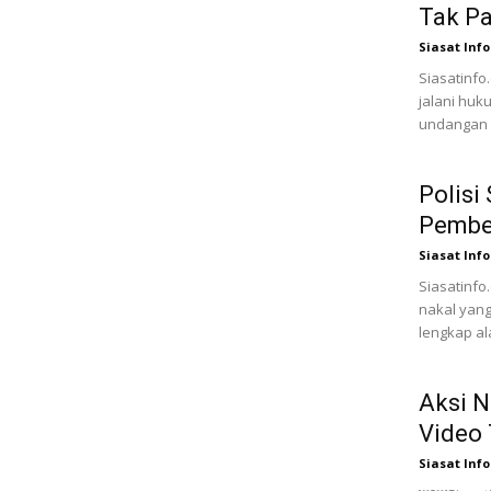
Tak P
Siasat Info
Siasatinfo.
jalani huk
undangan 
Polisi
Pembe
Siasat Info
Siasatinfo
nakal yang
lengkap ala
Aksi N
Video 
Siasat Info