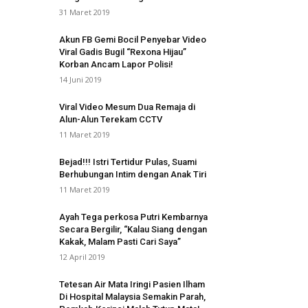
31 Maret 2019
Akun FB Gemi Bocil Penyebar Video
Viral Gadis Bugil “Rexona Hijau”
Korban Ancam Lapor Polisi!
14 Juni 2019
Viral Video Mesum Dua Remaja di
Alun-Alun Terekam CCTV
11 Maret 2019
Bejad!!! Istri Tertidur Pulas, Suami
Berhubungan Intim dengan Anak Tiri
11 Maret 2019
Ayah Tega perkosa Putri Kembarnya
Secara Bergilir, “Kalau Siang dengan
Kakak, Malam Pasti Cari Saya”
12 April 2019
Tetesan Air Mata Iringi Pasien Ilham
Di Hospital Malaysia Semakin Parah,