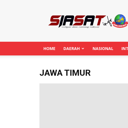
Siasatinfo.co.id
HOME
DAERAH
NASIONAL
IN
JAWA TIMUR