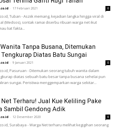
Usai Terima Ganti Rugi Tanah
.co.id
-
17 Februari 2021
0
co.id, Tuban - Asziik memang, kejadian langka hingga viral di
al (Medsos), sontak ramai diserbu ribuan warga net ikut
u liat fakta...
 Wanita Tanpa Busana, Ditemukan
Tengkurap Diatas Batu Sungai
.co.id
-
9 Januari 2021
0
.co.id, Pasuruan - Ditemukan seorang tubuh wanita dalam
ngkurap diatas sebuah batu besar tanpa busana sehelai pun
liran sungai. Peristiwa menggemparkan warga sekitar...
Net Terharu! Jual Kue Keliling Pake
a Sambil Gendong Adik
.co.id
-
12 Desember 2020
0
.co.id, Surabaya - Warga Net terharu melihat kegigihan seorang