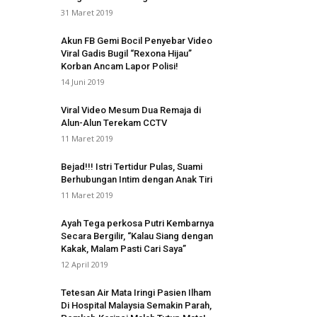
31 Maret 2019
Akun FB Gemi Bocil Penyebar Video
Viral Gadis Bugil “Rexona Hijau”
Korban Ancam Lapor Polisi!
14 Juni 2019
Viral Video Mesum Dua Remaja di
Alun-Alun Terekam CCTV
11 Maret 2019
Bejad!!! Istri Tertidur Pulas, Suami
Berhubungan Intim dengan Anak Tiri
11 Maret 2019
Ayah Tega perkosa Putri Kembarnya
Secara Bergilir, “Kalau Siang dengan
Kakak, Malam Pasti Cari Saya”
12 April 2019
Tetesan Air Mata Iringi Pasien Ilham
Di Hospital Malaysia Semakin Parah,