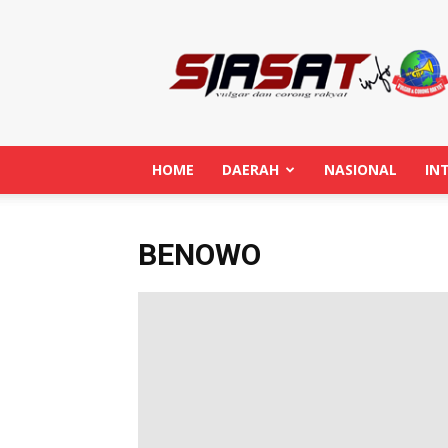
Siasatinfo.co.id
HOME
DAERAH
NASIONAL
IN
BENOWO