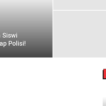
 Siswi
ap Polisi!