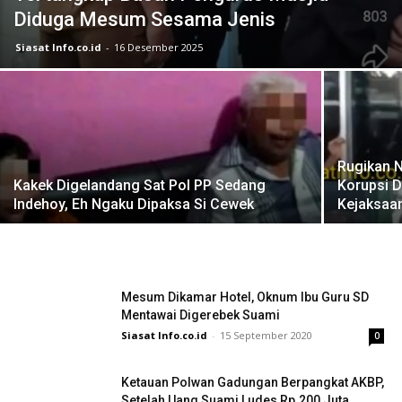
Diduga Mesum Sesama Jenis
Siasat Info.co.id
-
16 Desember 2025
Rugikan N
Kakek Digelandang Sat Pol PP Sedang
Korupsi D
Indehoy, Eh Ngaku Dipaksa Si Cewek
Kejaksaa
Mesum Dikamar Hotel, Oknum Ibu Guru SD
Mentawai Digerebek Suami
Siasat Info.co.id
-
15 September 2020
0
Ketauan Polwan Gadungan Berpangkat AKBP,
Setelah Uang Suami Ludes Rp.200 Juta