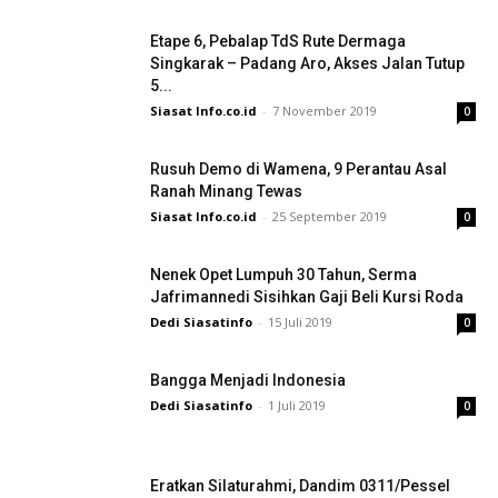
Etape 6, Pebalap TdS Rute Dermaga
Singkarak – Padang Aro, Akses Jalan Tutup
5...
Siasat Info.co.id
-
7 November 2019
0
Rusuh Demo di Wamena, 9 Perantau Asal
Ranah Minang Tewas
Siasat Info.co.id
-
25 September 2019
0
Nenek Opet Lumpuh 30 Tahun, Serma
Jafrimannedi Sisihkan Gaji Beli Kursi Roda
Dedi Siasatinfo
-
15 Juli 2019
0
Bangga Menjadi Indonesia
Dedi Siasatinfo
-
1 Juli 2019
0
Eratkan Silaturahmi, Dandim 0311/Pessel