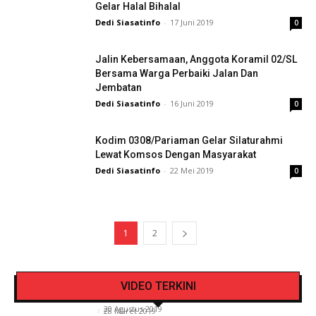
Gelar Halal Bihalal
Dedi Siasatinfo
-
17 Juni 2019
0
Jalin Kebersamaan, Anggota Koramil 02/SL
Bersama Warga Perbaiki Jalan Dan
Jembatan
Dedi Siasatinfo
-
16 Juni 2019
0
Kodim 0308/Pariaman Gelar Silaturahmi
Lewat Komsos Dengan Masyarakat
Dedi Siasatinfo
-
22 Mei 2019
0
1
2
Pengendara Mendadak Sesak Nafas, Sat
Video Detik Evakuasi Jasad Iglesias di Gunung
Lantas Polres Kerinci Beri Pengendara Segelas
VIDEO TERKINI
Kerinci
Air Putih
Siasat Info.co.id
-
20 Agustus 2019
Siasat Info.co.id
-
28 Maret 2019