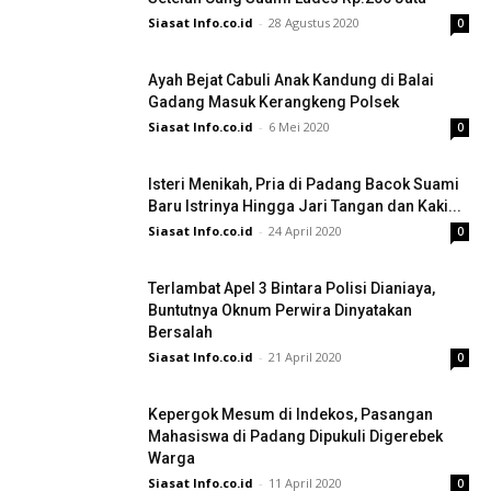
Siasat Info.co.id
-
28 Agustus 2020
0
Ayah Bejat Cabuli Anak Kandung di Balai
Gadang Masuk Kerangkeng Polsek
Siasat Info.co.id
-
6 Mei 2020
0
Isteri Menikah, Pria di Padang Bacok Suami
Baru Istrinya Hingga Jari Tangan dan Kaki...
Siasat Info.co.id
-
24 April 2020
0
Terlambat Apel 3 Bintara Polisi Dianiaya,
Buntutnya Oknum Perwira Dinyatakan
Bersalah
Siasat Info.co.id
-
21 April 2020
0
Kepergok Mesum di Indekos, Pasangan
Mahasiswa di Padang Dipukuli Digerebek
Warga
Siasat Info.co.id
-
11 April 2020
0