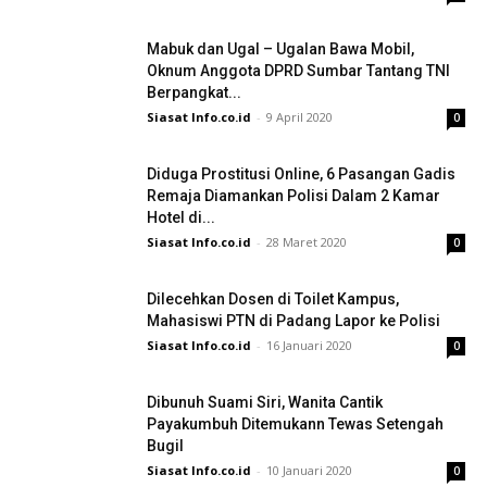
Mabuk dan Ugal – Ugalan Bawa Mobil,
Oknum Anggota DPRD Sumbar Tantang TNI
Berpangkat...
Siasat Info.co.id
-
9 April 2020
0
Diduga Prostitusi Online, 6 Pasangan Gadis
Remaja Diamankan Polisi Dalam 2 Kamar
Hotel di...
Siasat Info.co.id
-
28 Maret 2020
0
Dilecehkan Dosen di Toilet Kampus,
Mahasiswi PTN di Padang Lapor ke Polisi
Siasat Info.co.id
-
16 Januari 2020
0
Dibunuh Suami Siri, Wanita Cantik
Payakumbuh Ditemukann Tewas Setengah
Bugil
Siasat Info.co.id
-
10 Januari 2020
0