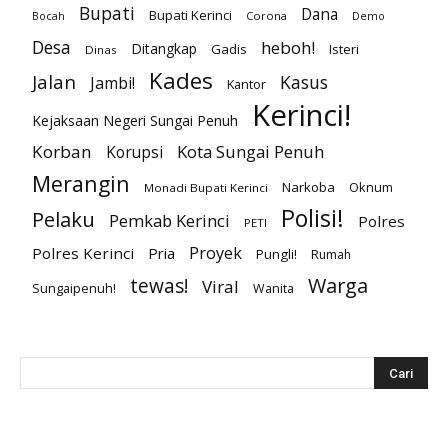
Bupati
Dana
Bupati Kerinci
Corona
Bocah
Demo
Desa
heboh!
Ditangkap
Gadis
Isteri
Dinas
Kades
Jalan
Kasus
Jambi!
Kantor
Kerinci!
Kejaksaan Negeri Sungai Penuh
Korban
Kota Sungai Penuh
Korupsi
Merangin
Narkoba
Oknum
Monadi Bupati Kerinci
Polisi!
Pelaku
Pemkab Kerinci
Polres
PETI
Proyek
Polres Kerinci
Pria
Pungli!
Rumah
Warga
tewas!
Viral
Sungaipenuh!
Wanita