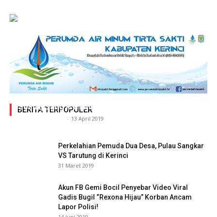
Adegan Ranjang Dua Kadis, Perhubungan Vs
Sosial, Sang Istri Miliki Bukti Video Mesum Hot
BERITA TERPOPULER
Siasat Info.co.id
-
13 April 2019
Perkelahian Pemuda Dua Desa, Pulau Sangkar
VS Tarutung di Kerinci
31 Maret 2019
Akun FB Gemi Bocil Penyebar Video Viral
Gadis Bugil “Rexona Hijau” Korban Ancam
Lapor Polisi!
14 Juni 2019