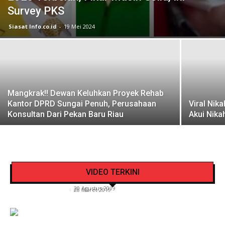
Survey PKS
Siasat Info.co.id
-
19 Mei 2024
Mangkrak!! Dewan Keluhkan Proyek Rehab
Kantor DPRD Sungai Penuh, Perusahaan
Viral Nik
Konsultan Dari Pekan Baru Riau
Akui Nikah
Pengendara Mendadak Sesak Nafas, Sat
Video Detik Evakuasi Jasad Iglesias di Gunung
Lantas Polres Kerinci Beri Pengendara Segelas
VIDEO TERKINI
Kerinci
Air Putih
Siasat Info.co.id
-
20 Agustus 2019
Siasat Info.co.id
-
28 Maret 2019