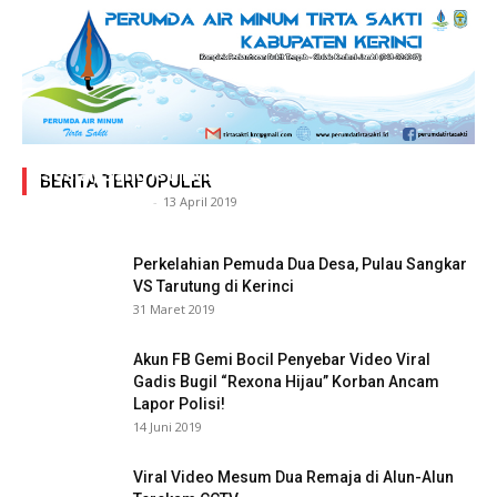
Adegan Ranjang Dua Kadis, Perhubungan Vs
Sosial, Sang Istri Miliki Bukti Video Mesum Hot
BERITA TERPOPULER
Siasat Info.co.id
-
13 April 2019
Perkelahian Pemuda Dua Desa, Pulau Sangkar
VS Tarutung di Kerinci
31 Maret 2019
Akun FB Gemi Bocil Penyebar Video Viral
Gadis Bugil “Rexona Hijau” Korban Ancam
Lapor Polisi!
14 Juni 2019
Viral Video Mesum Dua Remaja di Alun-Alun