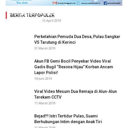
Adegan Ranjang Dua Kadis, Perhubungan Vs
Sosial, Sang Istri Miliki Bukti Video Mesum Hot
BERITA TERPOPULER
Siasat Info.co.id
-
13 April 2019
Perkelahian Pemuda Dua Desa, Pulau Sangkar
VS Tarutung di Kerinci
31 Maret 2019
Akun FB Gemi Bocil Penyebar Video Viral
Gadis Bugil “Rexona Hijau” Korban Ancam
Lapor Polisi!
14 Juni 2019
Viral Video Mesum Dua Remaja di Alun-Alun
Terekam CCTV
11 Maret 2019
Bejad!!! Istri Tertidur Pulas, Suami
Berhubungan Intim dengan Anak Tiri
11 Maret 2019