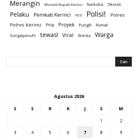
Merangin
Narkoba
Oknum
Monadi Bupati Kerinci
Polisi!
Pelaku
Pemkab Kerinci
Polres
PETI
Proyek
Polres Kerinci
Pria
Pungli!
Rumah
Warga
tewas!
Viral
Sungaipenuh!
Wanita
Agustus 2026
S
S
R
K
J
S
M
1
2
3
4
5
6
7
8
9