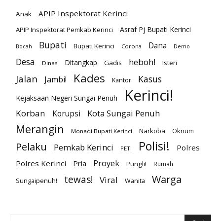
APIP Inspektorat Kerinci
Anak
Asraf Pj Bupati Kerinci
APIP Inspektorat Pemkab Kerinci
Bupati
Dana
Bupati Kerinci
Corona
Bocah
Demo
Desa
heboh!
Ditangkap
Gadis
Isteri
Dinas
Kades
Jalan
Kasus
Jambi!
Kantor
Kerinci!
Kejaksaan Negeri Sungai Penuh
Korban
Kota Sungai Penuh
Korupsi
Merangin
Narkoba
Oknum
Monadi Bupati Kerinci
Polisi!
Pelaku
Pemkab Kerinci
Polres
PETI
Proyek
Polres Kerinci
Pria
Pungli!
Rumah
Warga
tewas!
Viral
Sungaipenuh!
Wanita