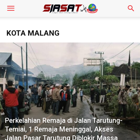
KOTA MALANG
Perkelahian Remaja di Jalan Tarutung-
Temiai, 1 Remaja Meninggal, Akses
Jalan Pasar Tarutung Diblokir Massa