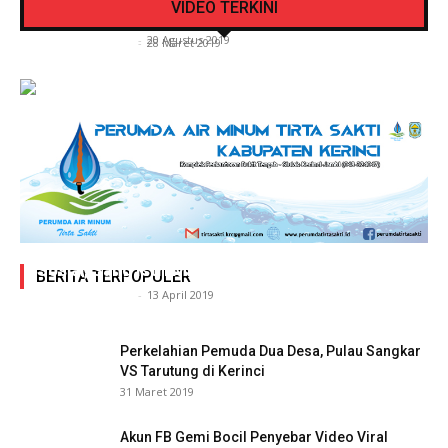
VIDEO TERKINI
Kerinci
Air Putih
Siasat Info.co.id
-
20 Agustus 2019
Siasat Info.co.id
-
28 Maret 2019
Adegan Ranjang Dua Kadis, Perhubungan Vs
Sosial, Sang Istri Miliki Bukti Video Mesum Hot
BERITA TERPOPULER
Siasat Info.co.id
-
13 April 2019
Perkelahian Pemuda Dua Desa, Pulau Sangkar
VS Tarutung di Kerinci
31 Maret 2019
Akun FB Gemi Bocil Penyebar Video Viral