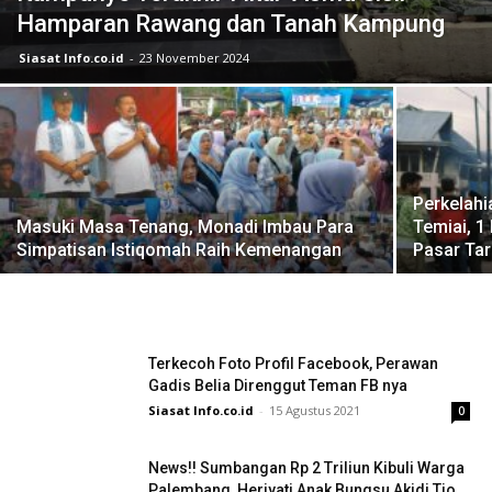
Hamparan Rawang dan Tanah Kampung
Siasat Info.co.id
-
23 November 2024
Perkelahi
Masuki Masa Tenang, Monadi Imbau Para
Temiai, 1
Simpatisan Istiqomah Raih Kemenangan
Pasar Ta
Terkecoh Foto Profil Facebook, Perawan
Gadis Belia Direnggut Teman FB nya
Siasat Info.co.id
-
15 Agustus 2021
0
News!! Sumbangan Rp 2 Triliun Kibuli Warga
Palembang, Heriyati Anak Bungsu Akidi Tio