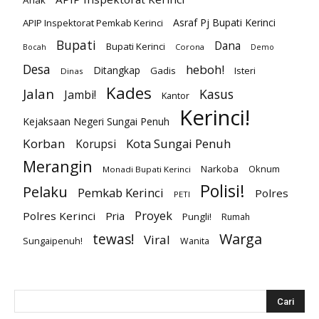
Asraf Pj Bupati Kerinci
APIP Inspektorat Pemkab Kerinci
Bupati
Dana
Bupati Kerinci
Corona
Bocah
Demo
Desa
heboh!
Ditangkap
Gadis
Isteri
Dinas
Kades
Jalan
Kasus
Jambi!
Kantor
Kerinci!
Kejaksaan Negeri Sungai Penuh
Korban
Kota Sungai Penuh
Korupsi
Merangin
Narkoba
Oknum
Monadi Bupati Kerinci
Polisi!
Pelaku
Pemkab Kerinci
Polres
PETI
Proyek
Polres Kerinci
Pria
Pungli!
Rumah
Warga
tewas!
Viral
Sungaipenuh!
Wanita