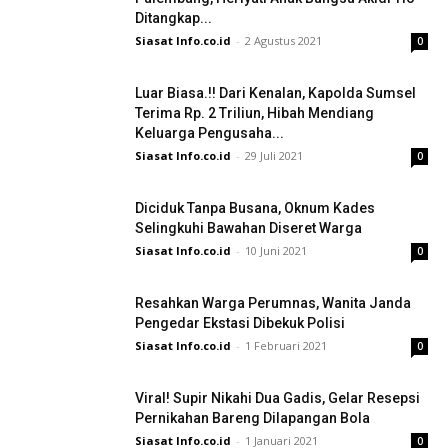
Ditangkap...
Siasat Info.co.id
-
2 Agustus 2021
0
Luar Biasa.!! Dari Kenalan, Kapolda Sumsel
Terima Rp. 2 Triliun, Hibah Mendiang
Keluarga Pengusaha...
Siasat Info.co.id
-
29 Juli 2021
0
Diciduk Tanpa Busana, Oknum Kades
Selingkuhi Bawahan Diseret Warga
Siasat Info.co.id
-
10 Juni 2021
0
Resahkan Warga Perumnas, Wanita Janda
Pengedar Ekstasi Dibekuk Polisi
Siasat Info.co.id
-
1 Februari 2021
0
Viral! Supir Nikahi Dua Gadis, Gelar Resepsi
Pernikahan Bareng Dilapangan Bola
Siasat Info.co.id
-
1 Januari 2021
0