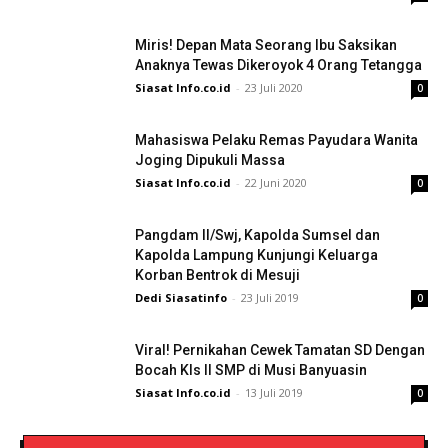
Miris! Depan Mata Seorang Ibu Saksikan
Anaknya Tewas Dikeroyok 4 Orang Tetangga
Siasat Info.co.id
-
23 Juli 2020
0
Mahasiswa Pelaku Remas Payudara Wanita
Joging Dipukuli Massa
Siasat Info.co.id
-
22 Juni 2020
0
Pangdam II/Swj, Kapolda Sumsel dan
Kapolda Lampung Kunjungi Keluarga
Korban Bentrok di Mesuji
Dedi Siasatinfo
-
23 Juli 2019
0
Viral! Pernikahan Cewek Tamatan SD Dengan
Bocah Kls II SMP di Musi Banyuasin
Siasat Info.co.id
-
13 Juli 2019
0
Pengendara Mendadak Sesak Nafas, Sat
Video Detik Evakuasi Jasad Iglesias di Gunung
Lantas Polres Kerinci Beri Pengendara Segelas