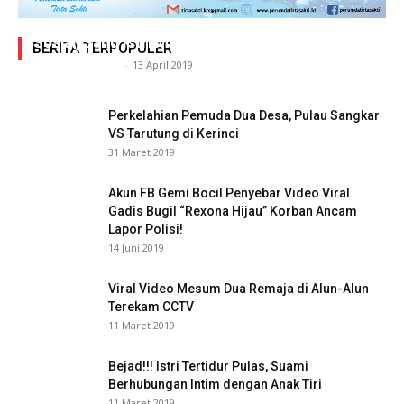
Adegan Ranjang Dua Kadis, Perhubungan Vs
Sosial, Sang Istri Miliki Bukti Video Mesum Hot
BERITA TERPOPULER
Siasat Info.co.id
-
13 April 2019
Perkelahian Pemuda Dua Desa, Pulau Sangkar
VS Tarutung di Kerinci
31 Maret 2019
Akun FB Gemi Bocil Penyebar Video Viral
Gadis Bugil “Rexona Hijau” Korban Ancam
Lapor Polisi!
14 Juni 2019
Viral Video Mesum Dua Remaja di Alun-Alun
Terekam CCTV
11 Maret 2019
Bejad!!! Istri Tertidur Pulas, Suami
Berhubungan Intim dengan Anak Tiri
11 Maret 2019