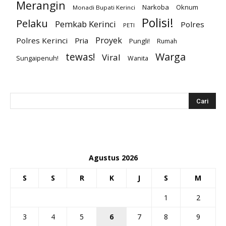
Merangin
Narkoba
Oknum
Monadi Bupati Kerinci
Polisi!
Pelaku
Pemkab Kerinci
Polres
PETI
Proyek
Polres Kerinci
Pria
Pungli!
Rumah
Warga
tewas!
Viral
Sungaipenuh!
Wanita
Agustus 2026
S
S
R
K
J
S
M
1
2
3
4
5
6
7
8
9