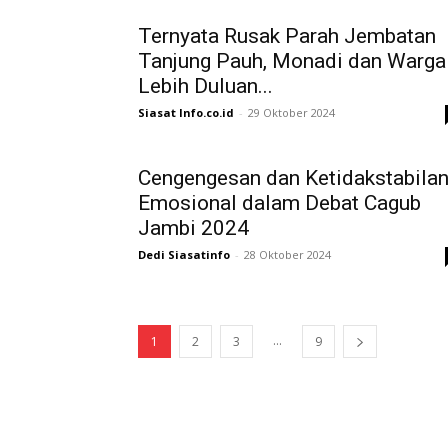
Ternyata Rusak Parah Jembatan
Tanjung Pauh, Monadi dan Warga
Lebih Duluan...
Siasat Info.co.id
-
29 Oktober 2024
Cengengesan dan Ketidakstabila
Emosional dalam Debat Cagub
Jambi 2024
Dedi Siasatinfo
-
28 Oktober 2024
...
1
2
3
9