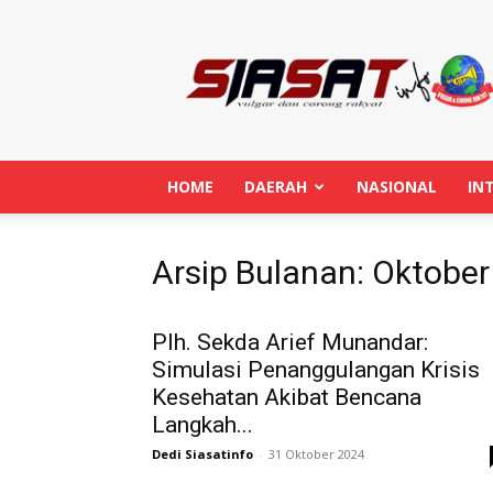
Siasatinfo.co.id
HOME
DAERAH
NASIONAL
IN
Arsip Bulanan: Oktobe
Plh. Sekda Arief Munandar:
Simulasi Penanggulangan Krisis
Kesehatan Akibat Bencana
Langkah...
Dedi Siasatinfo
-
31 Oktober 2024