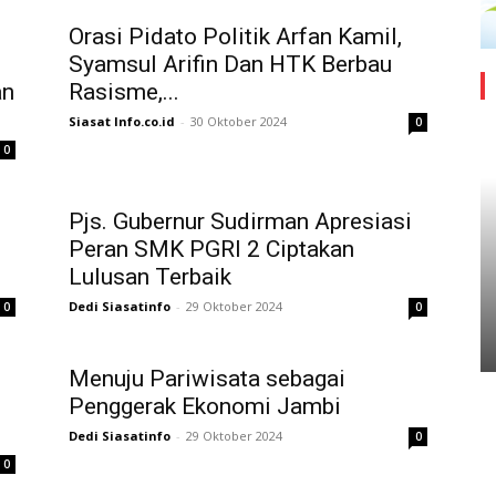
Orasi Pidato Politik Arfan Kamil,
Syamsul Arifin Dan HTK Berbau
an
Rasisme,...
Siasat Info.co.id
-
30 Oktober 2024
0
0
Pjs. Gubernur Sudirman Apresiasi
Peran SMK PGRI 2 Ciptakan
Lulusan Terbaik
Dedi Siasatinfo
-
29 Oktober 2024
0
0
Menuju Pariwisata sebagai
Penggerak Ekonomi Jambi
Dedi Siasatinfo
-
29 Oktober 2024
0
0