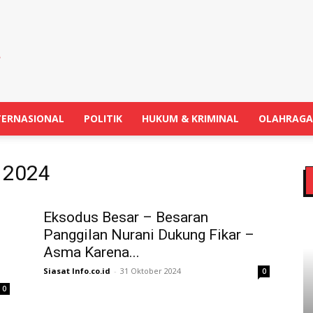
TERNASIONAL
POLITIK
HUKUM & KRIMINAL
OLAHRAGA
r 2024
Eksodus Besar – Besaran
Panggilan Nurani Dukung Fikar –
Asma Karena...
Siasat Info.co.id
-
31 Oktober 2024
0
0