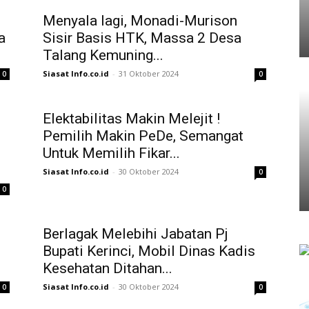
Menyala lagi, Monadi-Murison
a
Sisir Basis HTK, Massa 2 Desa
Talang Kemuning...
Siasat Info.co.id
-
31 Oktober 2024
0
0
Elektabilitas Makin Melejit !
Pemilih Makin PeDe, Semangat
Untuk Memilih Fikar...
Siasat Info.co.id
-
30 Oktober 2024
0
0
Berlagak Melebihi Jabatan Pj
Bupati Kerinci, Mobil Dinas Kadis
Kesehatan Ditahan...
Siasat Info.co.id
-
30 Oktober 2024
0
0