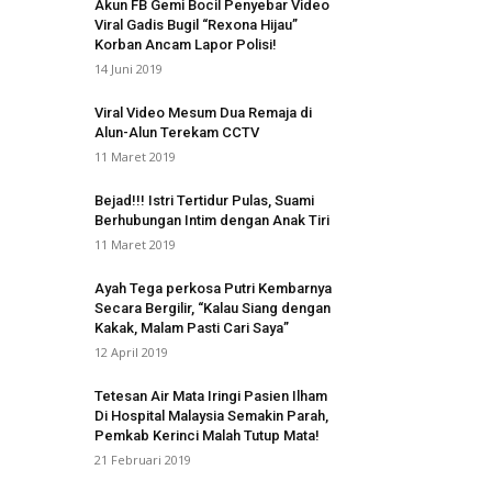
Akun FB Gemi Bocil Penyebar Video
Viral Gadis Bugil “Rexona Hijau”
Korban Ancam Lapor Polisi!
14 Juni 2019
Viral Video Mesum Dua Remaja di
Alun-Alun Terekam CCTV
11 Maret 2019
Bejad!!! Istri Tertidur Pulas, Suami
Berhubungan Intim dengan Anak Tiri
11 Maret 2019
Ayah Tega perkosa Putri Kembarnya
Secara Bergilir, “Kalau Siang dengan
Kakak, Malam Pasti Cari Saya”
12 April 2019
Tetesan Air Mata Iringi Pasien Ilham
Di Hospital Malaysia Semakin Parah,
Pemkab Kerinci Malah Tutup Mata!
21 Februari 2019