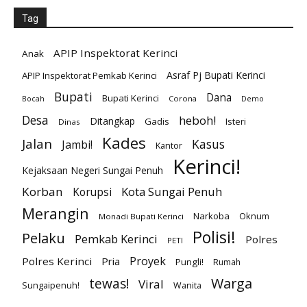
Tag
APIP Inspektorat Kerinci
Anak
Asraf Pj Bupati Kerinci
APIP Inspektorat Pemkab Kerinci
Bupati
Dana
Bupati Kerinci
Corona
Bocah
Demo
Desa
heboh!
Ditangkap
Gadis
Isteri
Dinas
Kades
Jalan
Kasus
Jambi!
Kantor
Kerinci!
Kejaksaan Negeri Sungai Penuh
Korban
Kota Sungai Penuh
Korupsi
Merangin
Narkoba
Oknum
Monadi Bupati Kerinci
Polisi!
Pelaku
Pemkab Kerinci
Polres
PETI
Proyek
Polres Kerinci
Pria
Pungli!
Rumah
Warga
tewas!
Viral
Sungaipenuh!
Wanita