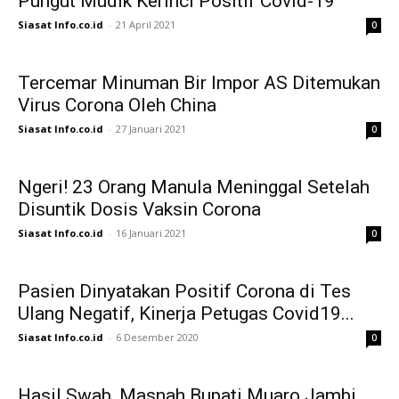
Pungut Mudik Kerinci Positif Covid-19
Siasat Info.co.id
-
21 April 2021
0
Tercemar Minuman Bir Impor AS Ditemukan
Virus Corona Oleh China
Siasat Info.co.id
-
27 Januari 2021
0
Ngeri! 23 Orang Manula Meninggal Setelah
Disuntik Dosis Vaksin Corona
Siasat Info.co.id
-
16 Januari 2021
0
Pasien Dinyatakan Positif Corona di Tes
Ulang Negatif, Kinerja Petugas Covid19...
Siasat Info.co.id
-
6 Desember 2020
0
Hasil Swab, Masnah Bupati Muaro Jambi