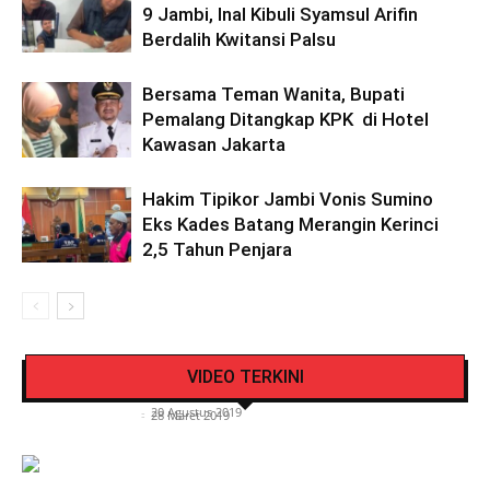
9 Jambi, Inal Kibuli Syamsul Arifin
Berdalih Kwitansi Palsu
Bersama Teman Wanita, Bupati
Pemalang Ditangkap KPK di Hotel
Kawasan Jakarta
Hakim Tipikor Jambi Vonis Sumino
Eks Kades Batang Merangin Kerinci
2,5 Tahun Penjara
Pengendara Mendadak Sesak Nafas, Sat
Video Detik Evakuasi Jasad Iglesias di Gunung
Lantas Polres Kerinci Beri Pengendara Segelas
VIDEO TERKINI
Kerinci
Air Putih
Siasat Info.co.id
-
20 Agustus 2019
Siasat Info.co.id
-
28 Maret 2019