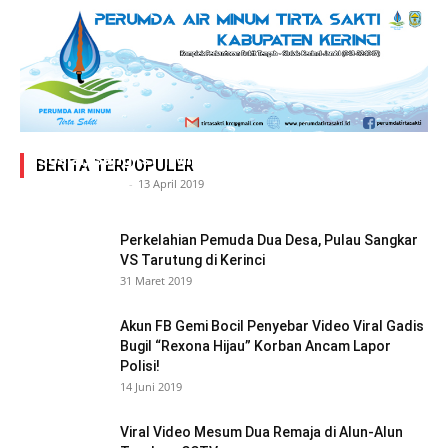
Adegan Ranjang Dua Kadis, Perhubungan Vs
Sosial, Sang Istri Miliki Bukti Video Mesum Hot
BERITA TERPOPULER
Siasat Info.co.id
-
13 April 2019
Perkelahian Pemuda Dua Desa, Pulau Sangkar
VS Tarutung di Kerinci
31 Maret 2019
Akun FB Gemi Bocil Penyebar Video Viral Gadis
Bugil “Rexona Hijau” Korban Ancam Lapor
Polisi!
14 Juni 2019
Viral Video Mesum Dua Remaja di Alun-Alun