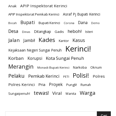
APIP Inspektorat Kerinci
Anak
Asraf Pj Bupati Kerinci
APIP Inspektorat Pemkab Kerinci
Bupati
Dana
Bupati Kerinci
Corona
Bocah
Demo
Desa
heboh!
Ditangkap
Gadis
Isteri
Dinas
Kades
Jalan
Kasus
Jambi!
Kantor
Kerinci!
Kejaksaan Negeri Sungai Penuh
Korban
Kota Sungai Penuh
Korupsi
Merangin
Narkoba
Oknum
Monadi Bupati Kerinci
Polisi!
Pelaku
Pemkab Kerinci
Polres
PETI
Proyek
Polres Kerinci
Pria
Pungli!
Rumah
Warga
tewas!
Viral
Sungaipenuh!
Wanita