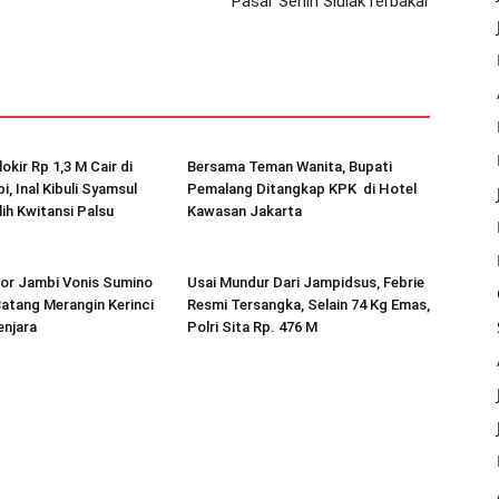
Pasar Senin SiulakTerbakar
okir Rp 1,3 M Cair di
Bersama Teman Wanita, Bupati
, Inal Kibuli Syamsul
Pemalang Ditangkap KPK di Hotel
lih Kwitansi Palsu
Kawasan Jakarta
kor Jambi Vonis Sumino
Usai Mundur Dari Jampidsus, Febrie
atang Merangin Kerinci
Resmi Tersangka, Selain 74 Kg Emas,
enjara
Polri Sita Rp. 476 M