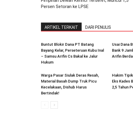
Pimpinan Dewan Kerinci Terseret, Muncul 1,5
Persen Setoran ke LPSE
ARTIKEL TERKAIT
DARI PENULIS
Buntut Blokir Dana PT Batang
Usai Dana Bl
Bayang Kelar, Perseteruan Kubu Inal
Bank 9 Jambi
– Samsu Arifin Cs Bakal ke Jalur
Arifin Berda
Hukum
Warga Pasar Siulak Deras Resah,
Hakim Tipi
Material Basah Dump Truk Picu
Eks Kades B
Kecelakaan, Dishub Harus
2,5 Tahun P
Bertindak!