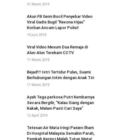
31 Maret 2019
Akun FB Gemi Bocil Penyebar Video
Viral Gadis Bugil “Rexona Hijau”
Korban Ancam Lapor Polisi!
14 Juni 2019
Viral Video Mesum Dua Remaja di
Alun-Alun Terekam CCTV
11 Maret 2019
Bejad!!! Istri Tertidur Pulas, Suami
Berhubungan Intim dengan Anak Tiri
11 Maret 2019
Ayah Tega perkosa Putri Kembarnya
Secara Bergilir, “Kalau Siang dengan
Kakak, Malam Pasti Cari Saya”
12 April 2019
Tetesan Air Mata Iringi Pasien Ilham
Di Hospital Malaysia Semakin Parah,
Pemkab Kerinci Malah Tutup Mata!