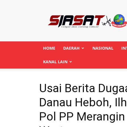
Siasatinfo.co.id
HOME
DAERAH
NASIONAL
IN
KANAL LAIN
Usai Berita Dug
Danau Heboh, Il
Pol PP Merangin 