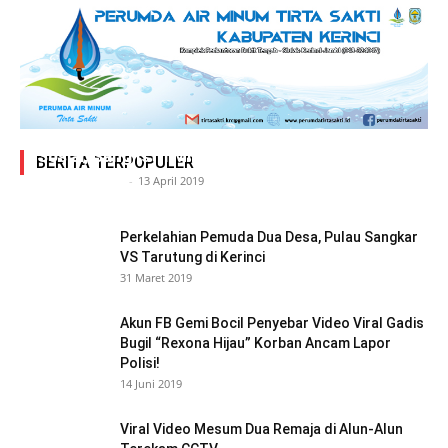
Adegan Ranjang Dua Kadis, Perhubungan Vs
Sosial, Sang Istri Miliki Bukti Video Mesum Hot
BERITA TERPOPULER
Siasat Info.co.id
-
13 April 2019
Perkelahian Pemuda Dua Desa, Pulau Sangkar
VS Tarutung di Kerinci
31 Maret 2019
Akun FB Gemi Bocil Penyebar Video Viral Gadis
Bugil “Rexona Hijau” Korban Ancam Lapor
Polisi!
14 Juni 2019
Viral Video Mesum Dua Remaja di Alun-Alun