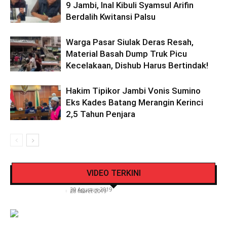
9 Jambi, Inal Kibuli Syamsul Arifin
Berdalih Kwitansi Palsu
Warga Pasar Siulak Deras Resah,
Material Basah Dump Truk Picu
Kecelakaan, Dishub Harus Bertindak!
Hakim Tipikor Jambi Vonis Sumino
Eks Kades Batang Merangin Kerinci
2,5 Tahun Penjara
Pengendara Mendadak Sesak Nafas, Sat
Video Detik Evakuasi Jasad Iglesias di Gunung
Lantas Polres Kerinci Beri Pengendara Segelas
VIDEO TERKINI
Kerinci
Air Putih
Siasat Info.co.id
-
20 Agustus 2019
Siasat Info.co.id
-
28 Maret 2019