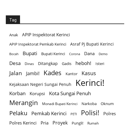
Tag
APIP Inspektorat Kerinci
Anak
Asraf Pj Bupati Kerinci
APIP Inspektorat Pemkab Kerinci
Bupati
Dana
Bupati Kerinci
Corona
Bocah
Demo
Desa
heboh!
Ditangkap
Gadis
Isteri
Dinas
Kades
Jalan
Kasus
Jambi!
Kantor
Kerinci!
Kejaksaan Negeri Sungai Penuh
Korban
Kota Sungai Penuh
Korupsi
Merangin
Narkoba
Oknum
Monadi Bupati Kerinci
Polisi!
Pelaku
Pemkab Kerinci
Polres
PETI
Proyek
Polres Kerinci
Pria
Pungli!
Rumah