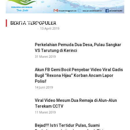
Adegan Ranjang Dua Kadis, Perhubungan Vs
Sosial, Sang Istri Miliki Bukti Video Mesum Hot
BERITA TERPOPULER
Siasat Info.co.id
-
13 April 2019
Perkelahian Pemuda Dua Desa, Pulau Sangkar
VS Tarutung di Kerinci
31 Maret 2019
Akun FB Gemi Bocil Penyebar Video Viral Gadis
Bugil “Rexona Hijau” Korban Ancam Lapor
Polisi!
14 Juni 2019
Viral Video Mesum Dua Remaja di Alun-Alun
Terekam CCTV
11 Maret 2019
Bejad!!! Istri Tertidur Pulas, Suami