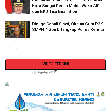
Ribuan ASN Menjerit, Gaji Ke 13 ASN
Kota Sungai Penuh Molor, Wako Alfin
dan BKD Tuai Buah Bibir
Diduga Cabuli Siswi, Oknum Guru P3K
SMPN 4 Spn Ditangkap Polres Kerinci
Pengendara Mendadak Sesak Nafas, Sat
Video Detik Evakuasi Jasad Iglesias di Gunung
Lantas Polres Kerinci Beri Pengendara Segelas
VIDEO TERKINI
Kerinci
Air Putih
Siasat Info.co.id
-
20 Agustus 2019
Siasat Info.co.id
-
28 Maret 2019