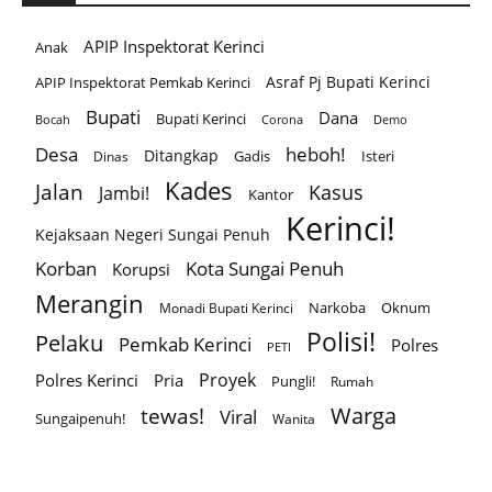
APIP Inspektorat Kerinci
Anak
Asraf Pj Bupati Kerinci
APIP Inspektorat Pemkab Kerinci
Bupati
Dana
Bupati Kerinci
Corona
Bocah
Demo
Desa
heboh!
Ditangkap
Gadis
Isteri
Dinas
Kades
Jalan
Kasus
Jambi!
Kantor
Kerinci!
Kejaksaan Negeri Sungai Penuh
Korban
Kota Sungai Penuh
Korupsi
Merangin
Narkoba
Oknum
Monadi Bupati Kerinci
Polisi!
Pelaku
Pemkab Kerinci
Polres
PETI
Proyek
Polres Kerinci
Pria
Pungli!
Rumah
Warga
tewas!
Viral
Sungaipenuh!
Wanita