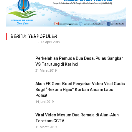
Adegan Ranjang Dua Kadis, Perhubungan Vs
Sosial, Sang Istri Miliki Bukti Video Mesum Hot
BERITA TERPOPULER
Siasat Info.co.id
-
13 April 2019
Perkelahian Pemuda Dua Desa, Pulau Sangkar
VS Tarutung di Kerinci
31 Maret 2019
Akun FB Gemi Bocil Penyebar Video Viral Gadis
Bugil “Rexona Hijau” Korban Ancam Lapor
Polisi!
14 Juni 2019
Viral Video Mesum Dua Remaja di Alun-Alun
Terekam CCTV
11 Maret 2019