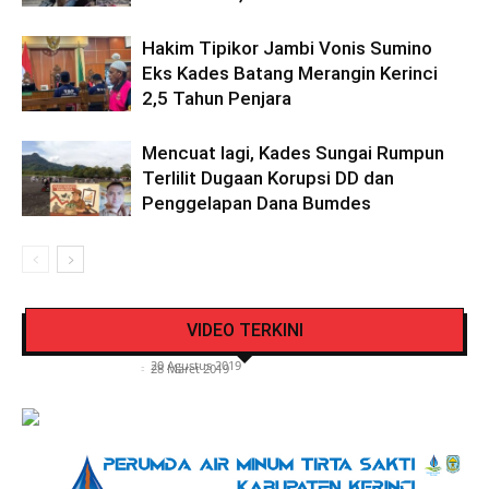
Hakim Tipikor Jambi Vonis Sumino
Eks Kades Batang Merangin Kerinci
2,5 Tahun Penjara
Mencuat lagi, Kades Sungai Rumpun
Terlilit Dugaan Korupsi DD dan
Penggelapan Dana Bumdes
Pengendara Mendadak Sesak Nafas, Sat
Video Detik Evakuasi Jasad Iglesias di Gunung
Lantas Polres Kerinci Beri Pengendara Segelas
VIDEO TERKINI
Kerinci
Air Putih
Siasat Info.co.id
-
20 Agustus 2019
Siasat Info.co.id
-
28 Maret 2019