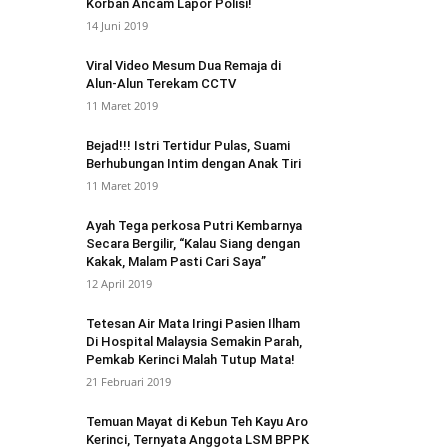
Korban Ancam Lapor Polisi!
14 Juni 2019
Viral Video Mesum Dua Remaja di
Alun-Alun Terekam CCTV
11 Maret 2019
Bejad!!! Istri Tertidur Pulas, Suami
Berhubungan Intim dengan Anak Tiri
11 Maret 2019
Ayah Tega perkosa Putri Kembarnya
Secara Bergilir, “Kalau Siang dengan
Kakak, Malam Pasti Cari Saya”
12 April 2019
Tetesan Air Mata Iringi Pasien Ilham
Di Hospital Malaysia Semakin Parah,
Pemkab Kerinci Malah Tutup Mata!
21 Februari 2019
Temuan Mayat di Kebun Teh Kayu Aro
Kerinci, Ternyata Anggota LSM BPPK