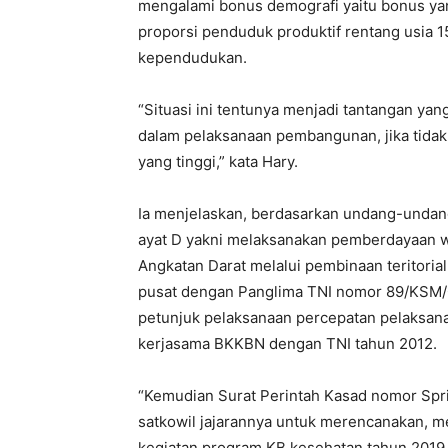
mengalami bonus demografi yaitu bonus yan
proporsi penduduk produktif rentang usia 1
kependudukan.
“Situasi ini tentunya menjadi tantangan y
dalam pelaksanaan pembangunan, jika tidak
yang tinggi,” kata Hary.
Ia menjelaskan, berdasarkan undang-undan
ayat D yakni melaksanakan pemberdayaan wi
Angkatan Darat melalui pembinaan teritori
pusat dengan Panglima TNI nomor 89/KSM/G
petunjuk pelaksanaan percepatan pelaksana
kerjasama BKKBN dengan TNI tahun 2012.
“Kemudian Surat Perintah Kasad nomor Spr
satkowil jajarannya untuk merencanakan, 
kegiatan program KB kesehatan tahun 2019 