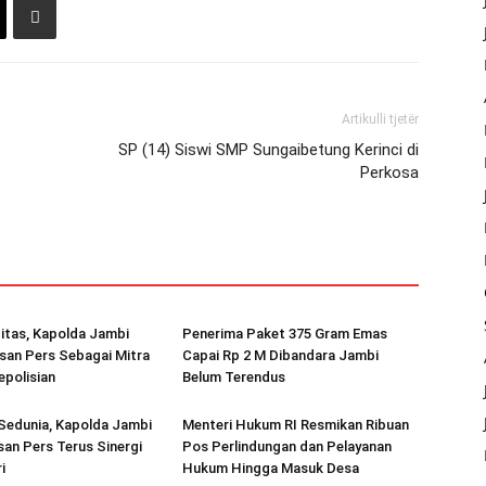
Artikulli tjetër
SP (14) Siswi SMP Sungaibetung Kerinci di
Perkosa
itas, Kapolda Jambi
Penerima Paket 375 Gram Emas
nsan Pers Sebagai Mitra
Capai Rp 2 M Dibandara Jambi
epolisian
Belum Terendus
 Sedunia, Kapolda Jambi
Menteri Hukum RI Resmikan Ribuan
san Pers Terus Sinergi
Pos Perlindungan dan Pelayanan
i
Hukum Hingga Masuk Desa