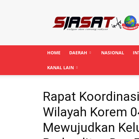
Siasatinfo.co.id
HOME
DAERAH
NASIONAL
IN
KANAL LAIN
Rapat Koordinas
Wilayah Korem 0
Mewujudkan Kelu