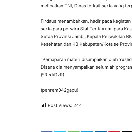
melibatkan TNI, Dinas terkait serta yang ter
Firdaus menambahkan, hadir pada kegiatan t
serta para perwira Staf Ter Korem, para K
Setda Provinsi Jambi, Kepala Perwakilan B
Kesehatan dan KB Kabupaten/Kota se Provin
“Pemaparan materi disampaikan oleh Yuslida
Disana dia menyampaikan sejumlah program,
(*Red/DzR)
(penrem042gapu)
Post Views:
244