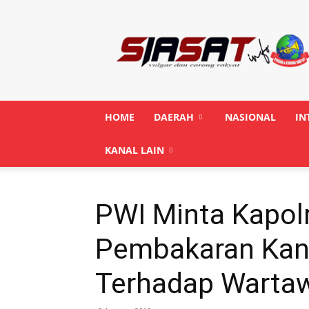
Siasatinfo.co.id
HOME
DAERAH
NASIONAL
IN
KANAL LAIN
PWI Minta Kapolr
Pembakaran Kant
Terhadap Warta