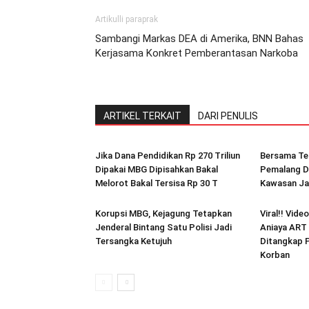
Artikulli paraprak
Sambangi Markas DEA di Amerika, BNN Bahas
Kerjasama Konkret Pemberantasan Narkoba
ARTIKEL TERKAIT
DARI PENULIS
Jika Dana Pendidikan Rp 270 Triliun
Bersama Te
Dipakai MBG Dipisahkan Bakal
Pemalang D
Melorot Bakal Tersisa Rp 30 T
Kawasan Ja
Korupsi MBG, Kejagung Tetapkan
Viral!! Vide
Jenderal Bintang Satu Polisi Jadi
Aniaya ART 
Tersangka Ketujuh
Ditangkap P
Korban