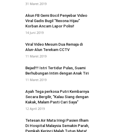
31 Maret 2019
Akun FB Gemi Bocil Penyebar Video
Viral Gadis Bugil “Rexona Hijau”
Korban Ancam Lapor Polisi!
14 Juni 2019
Viral Video Mesum Dua Remaja di
Alun-Alun Terekam CCTV
11 Maret 2019
Bejad!!! Istri Tertidur Pulas, Suami
Berhubungan Intim dengan Anak Tiri
11 Maret 2019
Ayah Tega perkosa Putri Kembarnya
Secara Bergilir, “Kalau Siang dengan
Kakak, Malam Pasti Cari Saya”
12 April 2019
Tetesan Air Mata Iringi Pasien Ilham
Di Hospital Malaysia Semakin Parah,
Pemkab Kerinci Malah Tutup Mata!