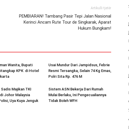
Artikulli tjetër
PEMBIARAN! Tambang Pasir Tepi Jalan Nasional
Kerinci Ancam Rute Tour de Singkarak, Aparat
Hukum Bungkam!
man Wanita, Bupati
Usai Mundur Dari Jampidsus, Febrie
itangkap KPK di Hotel
Resmi Tersangka, Selain 74 Kg Emas,
karta
Polri Sita Rp. 476 M
o Sadis Majikan TKI
Sistem ASN Bekerja Dari Rumah
di Johor Malaysia
Mulai Berlaku, Ini Pengecualiannya
olisi, Uya Kuya Jenguk
Tidak Boleh WFH