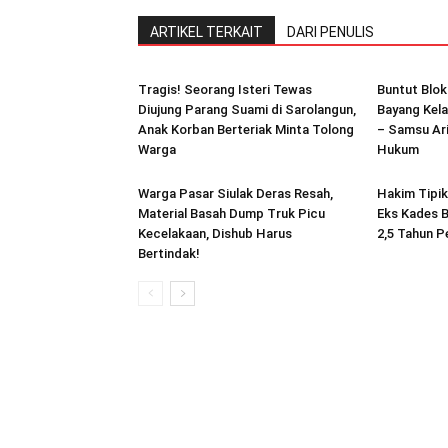
ARTIKEL TERKAIT
DARI PENULIS
Tragis! Seorang Isteri Tewas
Buntut Blok
Diujung Parang Suami di Sarolangun,
Bayang Kela
Anak Korban Berteriak Minta Tolong
– Samsu Ari
Warga
Hukum
Warga Pasar Siulak Deras Resah,
Hakim Tipi
Material Basah Dump Truk Picu
Eks Kades B
Kecelakaan, Dishub Harus
2,5 Tahun P
Bertindak!