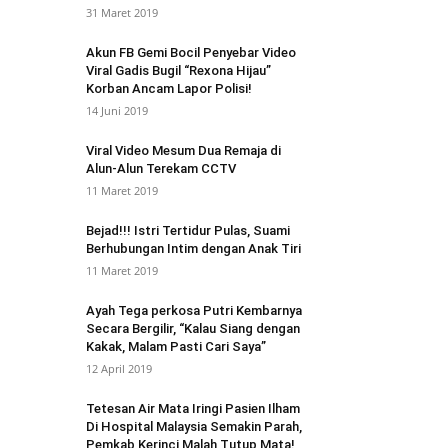
31 Maret 2019
Akun FB Gemi Bocil Penyebar Video
Viral Gadis Bugil “Rexona Hijau”
Korban Ancam Lapor Polisi!
14 Juni 2019
Viral Video Mesum Dua Remaja di
Alun-Alun Terekam CCTV
11 Maret 2019
Bejad!!! Istri Tertidur Pulas, Suami
Berhubungan Intim dengan Anak Tiri
11 Maret 2019
Ayah Tega perkosa Putri Kembarnya
Secara Bergilir, “Kalau Siang dengan
Kakak, Malam Pasti Cari Saya”
12 April 2019
Tetesan Air Mata Iringi Pasien Ilham
Di Hospital Malaysia Semakin Parah,
Pemkab Kerinci Malah Tutup Mata!