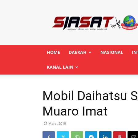
Siasatinfo.co.id
HOME
DAERAH
NASIONAL
IN
KANAL LAIN
Mobil Daihatsu S
Muaro Imat
21 Maret 2019