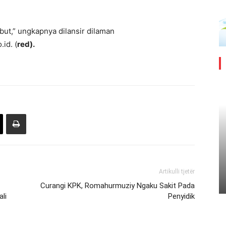
but,” ungkapnya dilansir dilaman
.id. (
red).
Artikulli tjetër
Curangi KPK, Romahurmuziy Ngaku Sakit Pada
li
Penyidik