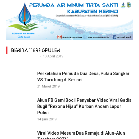
Adegan Ranjang Dua Kadis, Perhubungan Vs
Sosial, Sang Istri Miliki Bukti Video Mesum Hot
BERITA TERPOPULER
Siasat Info.co.id
-
13 April 2019
Perkelahian Pemuda Dua Desa, Pulau Sangkar
VS Tarutung di Kerinci
31 Maret 2019
Akun FB Gemi Bocil Penyebar Video Viral Gadis
Bugil “Rexona Hijau” Korban Ancam Lapor
Polisi!
14 Juni 2019
Viral Video Mesum Dua Remaja di Alun-Alun