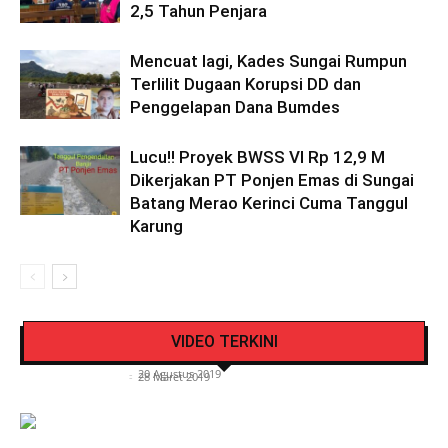
2,5 Tahun Penjara
Mencuat lagi, Kades Sungai Rumpun
Terlilit Dugaan Korupsi DD dan
Penggelapan Dana Bumdes
Lucu!! Proyek BWSS VI Rp 12,9 M
Dikerjakan PT Ponjen Emas di Sungai
Batang Merao Kerinci Cuma Tanggul
Karung
Pengendara Mendadak Sesak Nafas, Sat
Video Detik Evakuasi Jasad Iglesias di Gunung
Lantas Polres Kerinci Beri Pengendara Segelas
VIDEO TERKINI
Kerinci
Air Putih
Siasat Info.co.id
-
20 Agustus 2019
Siasat Info.co.id
-
28 Maret 2019