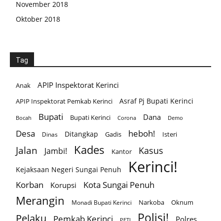
November 2018
Oktober 2018
Tag
APIP Inspektorat Kerinci
Anak
Asraf Pj Bupati Kerinci
APIP Inspektorat Pemkab Kerinci
Bupati
Dana
Bupati Kerinci
Corona
Bocah
Demo
Desa
heboh!
Ditangkap
Gadis
Isteri
Dinas
Kades
Jalan
Kasus
Jambi!
Kantor
Kerinci!
Kejaksaan Negeri Sungai Penuh
Korban
Kota Sungai Penuh
Korupsi
Merangin
Narkoba
Oknum
Monadi Bupati Kerinci
Polisi!
Pelaku
Pemkab Kerinci
Polres
PETI