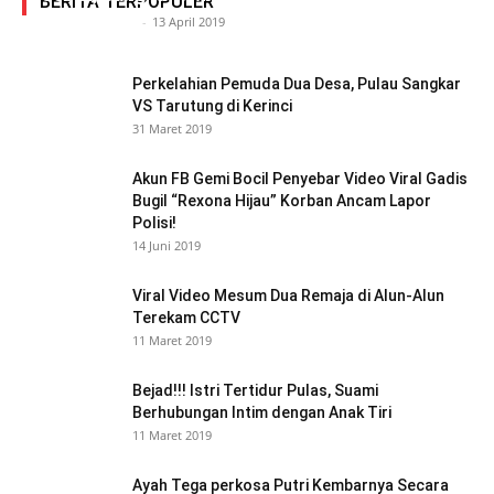
BERITA TERPOPULER
Siasat Info.co.id
-
13 April 2019
Perkelahian Pemuda Dua Desa, Pulau Sangkar
VS Tarutung di Kerinci
31 Maret 2019
Akun FB Gemi Bocil Penyebar Video Viral Gadis
Bugil “Rexona Hijau” Korban Ancam Lapor
Polisi!
14 Juni 2019
Viral Video Mesum Dua Remaja di Alun-Alun
Terekam CCTV
11 Maret 2019
Bejad!!! Istri Tertidur Pulas, Suami
Berhubungan Intim dengan Anak Tiri
11 Maret 2019
Ayah Tega perkosa Putri Kembarnya Secara