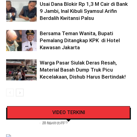
Usai Dana Blokir Rp 1,3 M Cair di Bank
9 Jambi, Inal Kibuli Syamsul Arifin
Berdalih Kwitansi Palsu
Bersama Teman Wanita, Bupati
Pemalang Ditangkap KPK di Hotel
Kawasan Jakarta
Warga Pasar Siulak Deras Resah,
Material Basah Dump Truk Picu
Kecelakaan, Dishub Harus Bertindak!
Pengendara Mendadak Sesak Nafas, Sat
Video Detik Evakuasi Jasad Iglesias di Gunung
Lantas Polres Kerinci Beri Pengendara Segelas
VIDEO TERKINI
Kerinci
Air Putih
Siasat Info.co.id
-
20 Agustus 2019
Siasat Info.co.id
-
28 Maret 2019