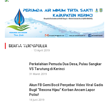
Adegan Ranjang Dua Kadis, Perhubungan Vs
Sosial, Sang Istri Miliki Bukti Video Mesum Hot
BERITA TERPOPULER
Siasat Info.co.id
-
13 April 2019
Perkelahian Pemuda Dua Desa, Pulau Sangkar
VS Tarutung di Kerinci
31 Maret 2019
Akun FB Gemi Bocil Penyebar Video Viral Gadis
Bugil “Rexona Hijau” Korban Ancam Lapor
Polisi!
14 Juni 2019