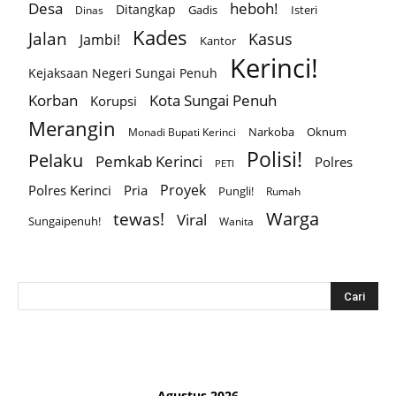
Desa
heboh!
Ditangkap
Gadis
Isteri
Dinas
Kades
Jalan
Kasus
Jambi!
Kantor
Kerinci!
Kejaksaan Negeri Sungai Penuh
Korban
Kota Sungai Penuh
Korupsi
Merangin
Narkoba
Oknum
Monadi Bupati Kerinci
Polisi!
Pelaku
Pemkab Kerinci
Polres
PETI
Proyek
Polres Kerinci
Pria
Pungli!
Rumah
Warga
tewas!
Viral
Sungaipenuh!
Wanita
Agustus 2026