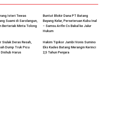
rang Isteri Tewas
Buntut Blokir Dana PT Batang
ang Suami di Sarolangun,
Bayang Kelar, Perseteruan Kubu Inal
 Berteriak Minta Tolong
– Samsu Arifin Cs Bakal ke Jalur
Hukum
 Siulak Deras Resah,
Hakim Tipikor Jambi Vonis Sumino
sah Dump Truk Picu
Eks Kades Batang Merangin Kerinci
 Dishub Harus
2,5 Tahun Penjara