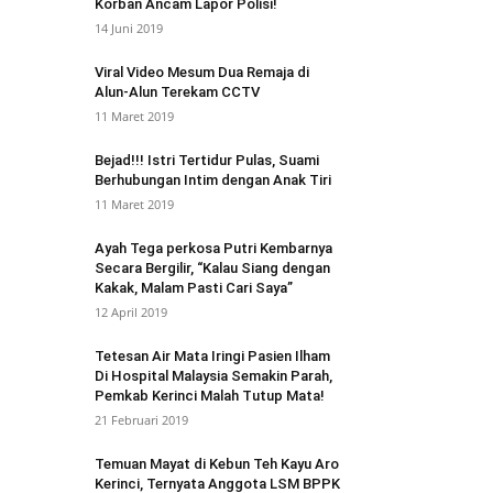
Korban Ancam Lapor Polisi!
14 Juni 2019
Viral Video Mesum Dua Remaja di
Alun-Alun Terekam CCTV
11 Maret 2019
Bejad!!! Istri Tertidur Pulas, Suami
Berhubungan Intim dengan Anak Tiri
11 Maret 2019
Ayah Tega perkosa Putri Kembarnya
Secara Bergilir, “Kalau Siang dengan
Kakak, Malam Pasti Cari Saya”
12 April 2019
Tetesan Air Mata Iringi Pasien Ilham
Di Hospital Malaysia Semakin Parah,
Pemkab Kerinci Malah Tutup Mata!
21 Februari 2019
Temuan Mayat di Kebun Teh Kayu Aro
Kerinci, Ternyata Anggota LSM BPPK