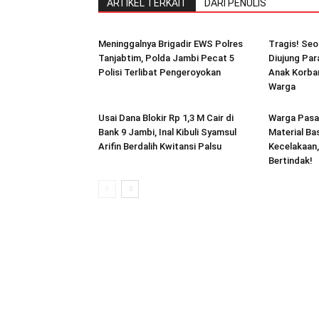
ARTIKEL TERKAIT
DARI PENULIS
Meninggalnya Brigadir EWS Polres
Tragis! Seo
Tanjabtim, Polda Jambi Pecat 5
Diujung Par
Polisi Terlibat Pengeroyokan
Anak Korban
Warga
Usai Dana Blokir Rp 1,3 M Cair di
Warga Pasar
Bank 9 Jambi, Inal Kibuli Syamsul
Material Ba
Arifin Berdalih Kwitansi Palsu
Kecelakaan,
Bertindak!