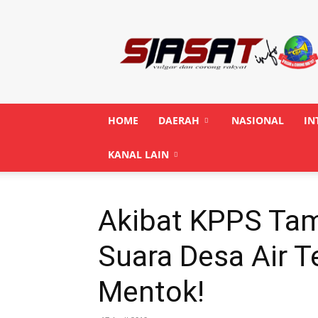
Siasatinfo.co.id
HOME
DAERAH
NASIONAL
IN
KANAL LAIN
Akibat KPPS Tam
Suara Desa Air Te
Mentok!