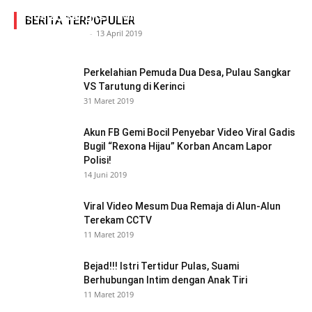
Adegan Ranjang Dua Kadis, Perhubungan Vs
Sosial, Sang Istri Miliki Bukti Video Mesum Hot
BERITA TERPOPULER
Siasat Info.co.id
-
13 April 2019
Perkelahian Pemuda Dua Desa, Pulau Sangkar
VS Tarutung di Kerinci
31 Maret 2019
Akun FB Gemi Bocil Penyebar Video Viral Gadis
Bugil “Rexona Hijau” Korban Ancam Lapor
Polisi!
14 Juni 2019
Viral Video Mesum Dua Remaja di Alun-Alun
Terekam CCTV
11 Maret 2019
Bejad!!! Istri Tertidur Pulas, Suami
Berhubungan Intim dengan Anak Tiri
11 Maret 2019