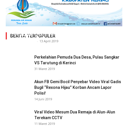
Adegan Ranjang Dua Kadis, Perhubungan Vs
Sosial, Sang Istri Miliki Bukti Video Mesum Hot
BERITA TERPOPULER
Siasat Info.co.id
-
13 April 2019
Perkelahian Pemuda Dua Desa, Pulau Sangkar
VS Tarutung di Kerinci
31 Maret 2019
Akun FB Gemi Bocil Penyebar Video Viral Gadis
Bugil “Rexona Hijau” Korban Ancam Lapor
Polisi!
14 Juni 2019
Viral Video Mesum Dua Remaja di Alun-Alun
Terekam CCTV
11 Maret 2019