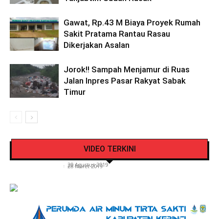
Gawat, Rp.43 M Biaya Proyek Rumah
Sakit Pratama Rantau Rasau
Dikerjakan Asalan
Jorok!! Sampah Menjamur di Ruas
Jalan Inpres Pasar Rakyat Sabak
Timur
Pengendara Mendadak Sesak Nafas, Sat
Video Detik Evakuasi Jasad Iglesias di Gunung
Lantas Polres Kerinci Beri Pengendara Segelas
VIDEO TERKINI
Kerinci
Air Putih
Siasat Info.co.id
-
20 Agustus 2019
Siasat Info.co.id
-
28 Maret 2019