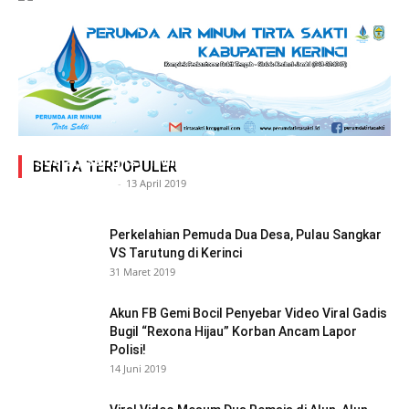
Adegan Ranjang Dua Kadis, Perhubungan Vs
Sosial, Sang Istri Miliki Bukti Video Mesum Hot
BERITA TERPOPULER
Siasat Info.co.id
-
13 April 2019
Perkelahian Pemuda Dua Desa, Pulau Sangkar
VS Tarutung di Kerinci
31 Maret 2019
Akun FB Gemi Bocil Penyebar Video Viral Gadis
Bugil “Rexona Hijau” Korban Ancam Lapor
Polisi!
14 Juni 2019