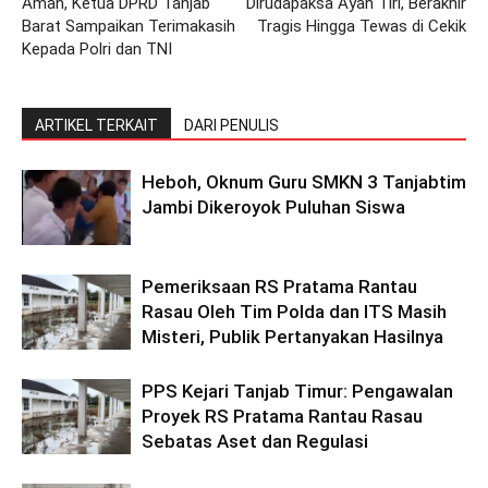
Aman, Ketua DPRD Tanjab
Dirudapaksa Ayah Tiri, Berakhir
Barat Sampaikan Terimakasih
Tragis Hingga Tewas di Cekik
Kepada Polri dan TNI
ARTIKEL TERKAIT
DARI PENULIS
Heboh, Oknum Guru SMKN 3 Tanjabtim
Jambi Dikeroyok Puluhan Siswa
Pemeriksaan RS Pratama Rantau
Rasau Oleh Tim Polda dan ITS Masih
Misteri, Publik Pertanyakan Hasilnya
PPS Kejari Tanjab Timur: Pengawalan
Proyek RS Pratama Rantau Rasau
Sebatas Aset dan Regulasi