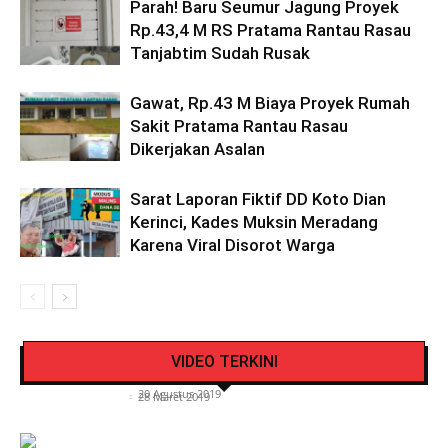
Parah! Baru Seumur Jagung Proyek
Rp.43,4 M RS Pratama Rantau Rasau
Tanjabtim Sudah Rusak
Gawat, Rp.43 M Biaya Proyek Rumah
Sakit Pratama Rantau Rasau
Dikerjakan Asalan
Sarat Laporan Fiktif DD Koto Dian
Kerinci, Kades Muksin Meradang
Karena Viral Disorot Warga
Pengendara Mendadak Sesak Nafas, Sat
Video Detik Evakuasi Jasad Iglesias di Gunung
Lantas Polres Kerinci Beri Pengendara Segelas
VIDEO TERKINI
Kerinci
Air Putih
Siasat Info.co.id
-
20 Agustus 2019
Siasat Info.co.id
-
28 Maret 2019