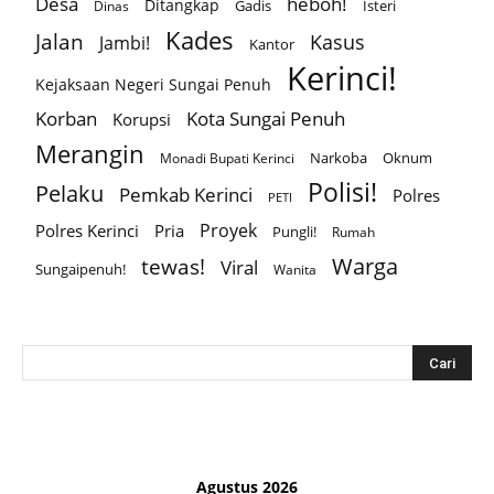
Desa
heboh!
Ditangkap
Gadis
Isteri
Dinas
Kades
Jalan
Kasus
Jambi!
Kantor
Kerinci!
Kejaksaan Negeri Sungai Penuh
Korban
Kota Sungai Penuh
Korupsi
Merangin
Narkoba
Oknum
Monadi Bupati Kerinci
Polisi!
Pelaku
Pemkab Kerinci
Polres
PETI
Proyek
Polres Kerinci
Pria
Pungli!
Rumah
Warga
tewas!
Viral
Sungaipenuh!
Wanita
Agustus 2026