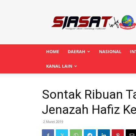
Siasatinfo.co.id
HOME
DAERAH
NASIONAL
IN
KANAL LAIN
Sontak Ribuan Ta
Jenazah Hafiz 
2 Maret 2019