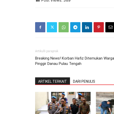
Post Views:
389
Artikulli paraprak
Breaking News! Korban Hafiz Ditemukan Warg
Pinggir Danau Pulau Tengah
ARTIKEL TERKAIT
DARI PENULIS