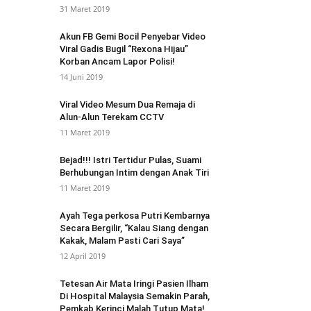
31 Maret 2019
Akun FB Gemi Bocil Penyebar Video
Viral Gadis Bugil “Rexona Hijau”
Korban Ancam Lapor Polisi!
14 Juni 2019
Viral Video Mesum Dua Remaja di
Alun-Alun Terekam CCTV
11 Maret 2019
Bejad!!! Istri Tertidur Pulas, Suami
Berhubungan Intim dengan Anak Tiri
11 Maret 2019
Ayah Tega perkosa Putri Kembarnya
Secara Bergilir, “Kalau Siang dengan
Kakak, Malam Pasti Cari Saya”
12 April 2019
Tetesan Air Mata Iringi Pasien Ilham
Di Hospital Malaysia Semakin Parah,
Pemkab Kerinci Malah Tutup Mata!