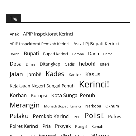
Tag
APIP Inspektorat Kerinci
Anak
Asraf Pj Bupati Kerinci
APIP Inspektorat Pemkab Kerinci
Bupati
Dana
Bupati Kerinci
Corona
Bocah
Demo
Desa
heboh!
Ditangkap
Gadis
Isteri
Dinas
Kades
Jalan
Kasus
Jambi!
Kantor
Kerinci!
Kejaksaan Negeri Sungai Penuh
Korban
Kota Sungai Penuh
Korupsi
Merangin
Narkoba
Oknum
Monadi Bupati Kerinci
Polisi!
Pelaku
Pemkab Kerinci
Polres
PETI
Proyek
Polres Kerinci
Pria
Pungli!
Rumah
Warga