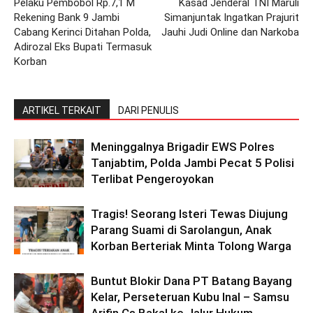
Pelaku Pembobol Rp.7,1 M
Kasad Jenderal TNI Maruli
Rekening Bank 9 Jambi
Simanjuntak Ingatkan Prajurit
Cabang Kerinci Ditahan Polda,
Jauhi Judi Online dan Narkoba
Adirozal Eks Bupati Termasuk
Korban
ARTIKEL TERKAIT
DARI PENULIS
Meninggalnya Brigadir EWS Polres
Tanjabtim, Polda Jambi Pecat 5 Polisi
Terlibat Pengeroyokan
Tragis! Seorang Isteri Tewas Diujung
Parang Suami di Sarolangun, Anak
Korban Berteriak Minta Tolong Warga
Buntut Blokir Dana PT Batang Bayang
Kelar, Perseteruan Kubu Inal – Samsu