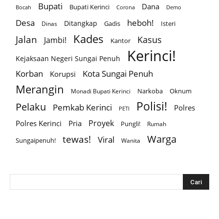
Bupati
Dana
Bupati Kerinci
Corona
Bocah
Demo
Desa
heboh!
Ditangkap
Gadis
Isteri
Dinas
Kades
Jalan
Kasus
Jambi!
Kantor
Kerinci!
Kejaksaan Negeri Sungai Penuh
Korban
Kota Sungai Penuh
Korupsi
Merangin
Narkoba
Oknum
Monadi Bupati Kerinci
Polisi!
Pelaku
Pemkab Kerinci
Polres
PETI
Proyek
Polres Kerinci
Pria
Pungli!
Rumah
Warga
tewas!
Viral
Sungaipenuh!
Wanita