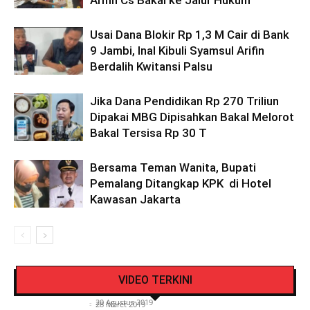
Arifin Cs Bakal ke Jalur Hukum
Usai Dana Blokir Rp 1,3 M Cair di Bank
9 Jambi, Inal Kibuli Syamsul Arifin
Berdalih Kwitansi Palsu
Jika Dana Pendidikan Rp 270 Triliun
Dipakai MBG Dipisahkan Bakal Melorot
Bakal Tersisa Rp 30 T
Bersama Teman Wanita, Bupati
Pemalang Ditangkap KPK di Hotel
Kawasan Jakarta
Pengendara Mendadak Sesak Nafas, Sat
Video Detik Evakuasi Jasad Iglesias di Gunung
Lantas Polres Kerinci Beri Pengendara Segelas
VIDEO TERKINI
Kerinci
Air Putih
Siasat Info.co.id
-
20 Agustus 2019
Siasat Info.co.id
-
28 Maret 2019