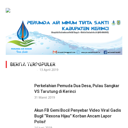
Adegan Ranjang Dua Kadis, Perhubungan Vs
Sosial, Sang Istri Miliki Bukti Video Mesum Hot
BERITA TERPOPULER
Siasat Info.co.id
-
13 April 2019
Perkelahian Pemuda Dua Desa, Pulau Sangkar
VS Tarutung di Kerinci
31 Maret 2019
Akun FB Gemi Bocil Penyebar Video Viral Gadis
Bugil “Rexona Hijau” Korban Ancam Lapor
Polisi!
14 Juni 2019