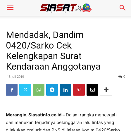
Mendadak, Dandim
0420/Sarko Cek
Kelengkapan Surat
Kendaraan Anggotanya
15 Juli 2019
0
Merangin, Siasatinfo.co.id –
Dalam rangka mencegah
dan menekan terjadinya pelanggaran lalu lintas yang
dilakukan prajurit dan PNS di jajaran Kodim 0420/Sarko,