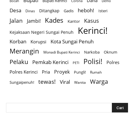
Bupati
Dana
Bupati Kerinci
Corona
Bocah
Demo
Desa
heboh!
Ditangkap
Gadis
Isteri
Dinas
Kades
Jalan
Kasus
Jambi!
Kantor
Kerinci!
Kejaksaan Negeri Sungai Penuh
Korban
Kota Sungai Penuh
Korupsi
Merangin
Narkoba
Oknum
Monadi Bupati Kerinci
Polisi!
Pelaku
Pemkab Kerinci
Polres
PETI
Proyek
Polres Kerinci
Pria
Pungli!
Rumah
Warga
tewas!
Viral
Sungaipenuh!
Wanita