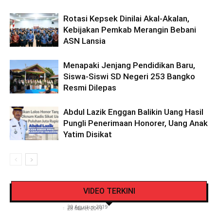
Rotasi Kepsek Dinilai Akal-Akalan,
Kebijakan Pemkab Merangin Bebani
ASN Lansia
Menapaki Jenjang Pendidikan Baru,
Siswa-Siswi SD Negeri 253 Bangko
Resmi Dilepas
Abdul Lazik Enggan Balikin Uang Hasil
Pungli Penerimaan Honorer, Uang Anak
Yatim Disikat
Pengendara Mendadak Sesak Nafas, Sat
Video Detik Evakuasi Jasad Iglesias di Gunung
Lantas Polres Kerinci Beri Pengendara Segelas
VIDEO TERKINI
Kerinci
Air Putih
Siasat Info.co.id
-
20 Agustus 2019
Siasat Info.co.id
-
28 Maret 2019