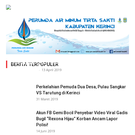
Adegan Ranjang Dua Kadis, Perhubungan Vs
Sosial, Sang Istri Miliki Bukti Video Mesum Hot
BERITA TERPOPULER
Siasat Info.co.id
-
13 April 2019
Perkelahian Pemuda Dua Desa, Pulau Sangkar
VS Tarutung di Kerinci
31 Maret 2019
Akun FB Gemi Bocil Penyebar Video Viral Gadis
Bugil “Rexona Hijau” Korban Ancam Lapor
Polisi!
14 Juni 2019