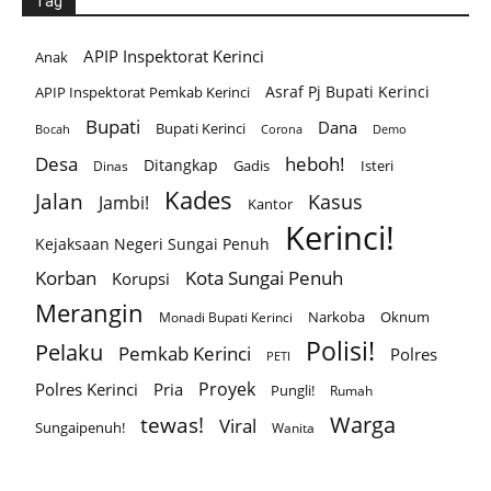
Tag
APIP Inspektorat Kerinci
Anak
Asraf Pj Bupati Kerinci
APIP Inspektorat Pemkab Kerinci
Bupati
Dana
Bupati Kerinci
Corona
Bocah
Demo
Desa
heboh!
Ditangkap
Gadis
Isteri
Dinas
Kades
Jalan
Kasus
Jambi!
Kantor
Kerinci!
Kejaksaan Negeri Sungai Penuh
Korban
Kota Sungai Penuh
Korupsi
Merangin
Narkoba
Oknum
Monadi Bupati Kerinci
Polisi!
Pelaku
Pemkab Kerinci
Polres
PETI
Proyek
Polres Kerinci
Pria
Pungli!
Rumah
Warga
tewas!
Viral
Sungaipenuh!
Wanita