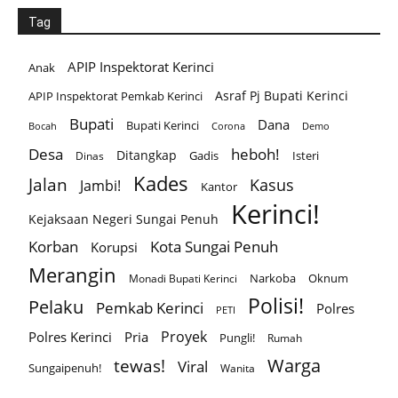
Tag
APIP Inspektorat Kerinci
Anak
Asraf Pj Bupati Kerinci
APIP Inspektorat Pemkab Kerinci
Bupati
Dana
Bupati Kerinci
Corona
Bocah
Demo
Desa
heboh!
Ditangkap
Gadis
Isteri
Dinas
Kades
Jalan
Kasus
Jambi!
Kantor
Kerinci!
Kejaksaan Negeri Sungai Penuh
Korban
Kota Sungai Penuh
Korupsi
Merangin
Narkoba
Oknum
Monadi Bupati Kerinci
Polisi!
Pelaku
Pemkab Kerinci
Polres
PETI
Proyek
Polres Kerinci
Pria
Pungli!
Rumah
Warga
tewas!
Viral
Sungaipenuh!
Wanita