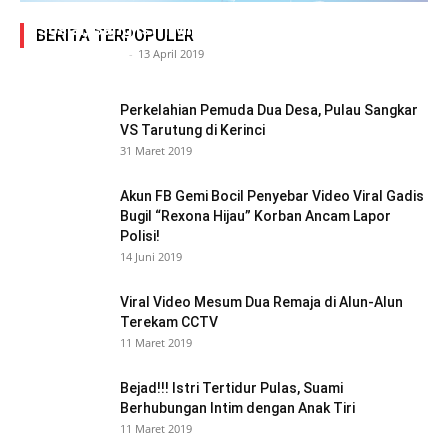
Adegan Ranjang Dua Kadis, Perhubungan Vs
Sosial, Sang Istri Miliki Bukti Video Mesum Hot
BERITA TERPOPULER
Siasat Info.co.id
-
13 April 2019
Perkelahian Pemuda Dua Desa, Pulau Sangkar
VS Tarutung di Kerinci
31 Maret 2019
Akun FB Gemi Bocil Penyebar Video Viral Gadis
Bugil “Rexona Hijau” Korban Ancam Lapor
Polisi!
14 Juni 2019
Viral Video Mesum Dua Remaja di Alun-Alun
Terekam CCTV
11 Maret 2019
Bejad!!! Istri Tertidur Pulas, Suami
Berhubungan Intim dengan Anak Tiri
11 Maret 2019