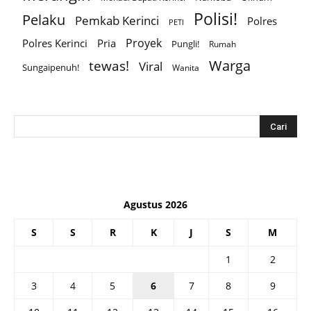
Polisi!
Pelaku
Pemkab Kerinci
Polres
PETI
Proyek
Polres Kerinci
Pria
Pungli!
Rumah
Warga
tewas!
Viral
Sungaipenuh!
Wanita
Agustus 2026
S
S
R
K
J
S
M
1
2
3
4
5
6
7
8
9