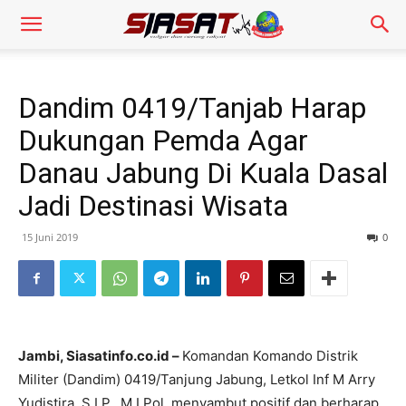
Dandim 0419/Tanjab Harap
Dukungan Pemda Agar
Danau Jabung Di Kuala Dasal
Jadi Destinasi Wisata
15 Juni 2019
0
Jambi, Siasatinfo.co.id –
Komandan Komando Distrik
Militer (Dandim) 0419/Tanjung Jabung, Letkol Inf M Arry
Yudistira, S.I.P., M.I.Pol, menyambut positif dan berharap