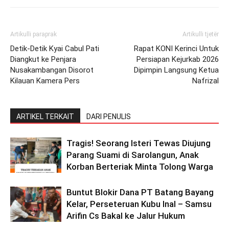
Artikulli paraprak
Artikulli tjetër
Detik-Detik Kyai Cabul Pati
Rapat KONI Kerinci Untuk
Diangkut ke Penjara
Persiapan Kejurkab 2026
Nusakambangan Disorot
Dipimpin Langsung Ketua
Kilauan Kamera Pers
Nafrizal
ARTIKEL TERKAIT
DARI PENULIS
Tragis! Seorang Isteri Tewas Diujung
Parang Suami di Sarolangun, Anak
Korban Berteriak Minta Tolong Warga
Buntut Blokir Dana PT Batang Bayang
Kelar, Perseteruan Kubu Inal – Samsu
Arifin Cs Bakal ke Jalur Hukum