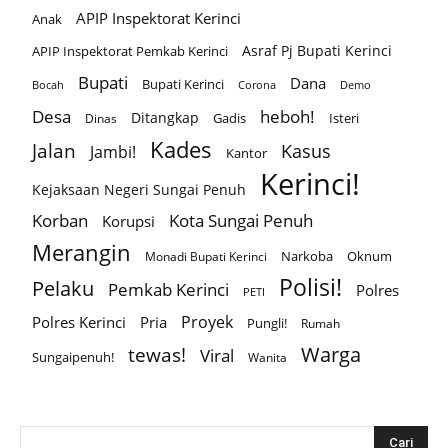
APIP Inspektorat Kerinci
Anak
Asraf Pj Bupati Kerinci
APIP Inspektorat Pemkab Kerinci
Bupati
Dana
Bupati Kerinci
Corona
Bocah
Demo
Desa
heboh!
Ditangkap
Gadis
Isteri
Dinas
Kades
Jalan
Kasus
Jambi!
Kantor
Kerinci!
Kejaksaan Negeri Sungai Penuh
Korban
Kota Sungai Penuh
Korupsi
Merangin
Narkoba
Oknum
Monadi Bupati Kerinci
Polisi!
Pelaku
Pemkab Kerinci
Polres
PETI
Proyek
Polres Kerinci
Pria
Pungli!
Rumah
Warga
tewas!
Viral
Sungaipenuh!
Wanita