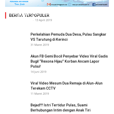
Adegan Ranjang Dua Kadis, Perhubungan Vs
Sosial, Sang Istri Miliki Bukti Video Mesum Hot
BERITA TERPOPULER
Siasat Info.co.id
-
13 April 2019
Perkelahian Pemuda Dua Desa, Pulau Sangkar
VS Tarutung di Kerinci
31 Maret 2019
Akun FB Gemi Bocil Penyebar Video Viral Gadis
Bugil “Rexona Hijau” Korban Ancam Lapor
Polisi!
14 Juni 2019
Viral Video Mesum Dua Remaja di Alun-Alun
Terekam CCTV
11 Maret 2019
Bejad!!! Istri Tertidur Pulas, Suami
Berhubungan Intim dengan Anak Tiri