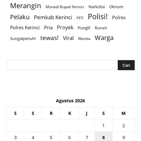
Merangin
Narkoba
Oknum
Monadi Bupati Kerinci
Polisi!
Pelaku
Pemkab Kerinci
Polres
PETI
Proyek
Polres Kerinci
Pria
Pungli!
Rumah
Warga
tewas!
Viral
Sungaipenuh!
Wanita
Agustus 2026
S
S
R
K
J
S
M
1
2
3
4
5
6
7
8
9