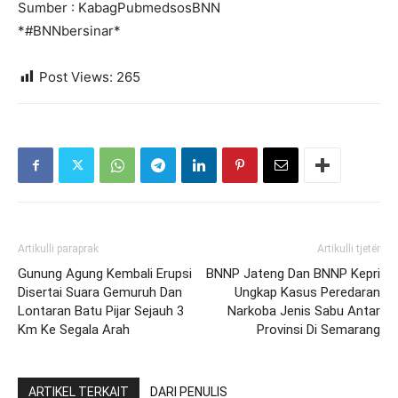
Sumber : KabagPubmedsosBNN
*#BNNbersinar*
Post Views:
265
Artikulli paraprak
Artikulli tjetër
Gunung Agung Kembali Erupsi
BNNP Jateng Dan BNNP Kepri
Disertai Suara Gemuruh Dan
Ungkap Kasus Peredaran
Lontaran Batu Pijar Sejauh 3
Narkoba Jenis Sabu Antar
Km Ke Segala Arah
Provinsi Di Semarang
ARTIKEL TERKAIT
DARI PENULIS