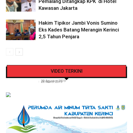
Pemalang Ditangkap KPK di Hotel
Kawasan Jakarta
Hakim Tipikor Jambi Vonis Sumino
Eks Kades Batang Merangin Kerinci
2,5 Tahun Penjara
Pengendara Mendadak Sesak Nafas, Sat
Video Detik Evakuasi Jasad Iglesias di Gunung
Lantas Polres Kerinci Beri Pengendara Segelas
VIDEO TERKINI
Kerinci
Air Putih
Siasat Info.co.id
-
20 Agustus 2019
Siasat Info.co.id
-
28 Maret 2019