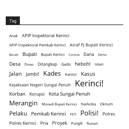
Tag
APIP Inspektorat Kerinci
Anak
Asraf Pj Bupati Kerinci
APIP Inspektorat Pemkab Kerinci
Bupati
Dana
Bupati Kerinci
Corona
Bocah
Demo
Desa
heboh!
Ditangkap
Gadis
Isteri
Dinas
Kades
Jalan
Kasus
Jambi!
Kantor
Kerinci!
Kejaksaan Negeri Sungai Penuh
Korban
Kota Sungai Penuh
Korupsi
Merangin
Narkoba
Oknum
Monadi Bupati Kerinci
Polisi!
Pelaku
Pemkab Kerinci
Polres
PETI
Proyek
Polres Kerinci
Pria
Pungli!
Rumah