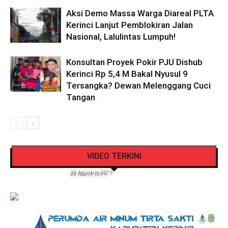
Aksi Demo Massa Warga Diareal PLTA
Kerinci Lanjut Pemblokiran Jalan
Nasional, Lalulintas Lumpuh!
Konsultan Proyek Pokir PJU Dishub
Kerinci Rp 5,4 M Bakal Nyusul 9
Tersangka? Dewan Melenggang Cuci
Tangan
Pengendara Mendadak Sesak Nafas, Sat
Video Detik Evakuasi Jasad Iglesias di Gunung
Lantas Polres Kerinci Beri Pengendara Segelas
VIDEO TERKINI
Kerinci
Air Putih
Siasat Info.co.id
-
20 Agustus 2019
Siasat Info.co.id
-
28 Maret 2019