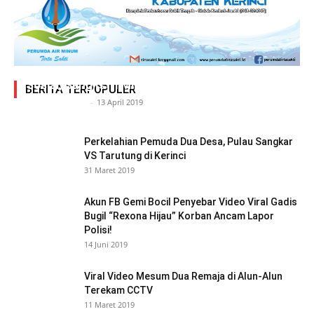
Adegan Ranjang Dua Kadis, Perhubungan Vs
Sosial, Sang Istri Miliki Bukti Video Mesum Hot
BERITA TERPOPULER
Siasat Info.co.id
-
13 April 2019
Perkelahian Pemuda Dua Desa, Pulau Sangkar
VS Tarutung di Kerinci
31 Maret 2019
Akun FB Gemi Bocil Penyebar Video Viral Gadis
Bugil “Rexona Hijau” Korban Ancam Lapor
Polisi!
14 Juni 2019
Viral Video Mesum Dua Remaja di Alun-Alun
Terekam CCTV
11 Maret 2019