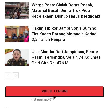
Warga Pasar Siulak Deras Resah,
Material Basah Dump Truk Picu
Kecelakaan, Dishub Harus Bertindak!
Hakim Tipikor Jambi Vonis Sumino
Eks Kades Batang Merangin Kerinci
2,5 Tahun Penjara
Usai Mundur Dari Jampidsus, Febrie
Resmi Tersangka, Selain 74 Kg Emas,
Polri Sita Rp. 476 M
Pengendara Mendadak Sesak Nafas, Sat
Video Detik Evakuasi Jasad Iglesias di Gunung
Lantas Polres Kerinci Beri Pengendara Segelas
VIDEO TERKINI
Kerinci
Air Putih
Siasat Info.co.id
-
20 Agustus 2019
Siasat Info.co.id
-
28 Maret 2019