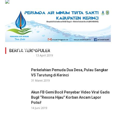
Adegan Ranjang Dua Kadis, Perhubungan Vs
Sosial, Sang Istri Miliki Bukti Video Mesum Hot
BERITA TERPOPULER
Siasat Info.co.id
-
13 April 2019
Perkelahian Pemuda Dua Desa, Pulau Sangkar
VS Tarutung di Kerinci
31 Maret 2019
Akun FB Gemi Bocil Penyebar Video Viral Gadis
Bugil “Rexona Hijau” Korban Ancam Lapor
Polisi!
14 Juni 2019