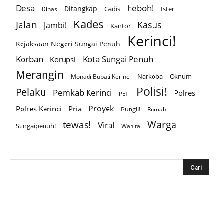
Desa
heboh!
Ditangkap
Gadis
Isteri
Dinas
Kades
Jalan
Kasus
Jambi!
Kantor
Kerinci!
Kejaksaan Negeri Sungai Penuh
Korban
Kota Sungai Penuh
Korupsi
Merangin
Narkoba
Oknum
Monadi Bupati Kerinci
Polisi!
Pelaku
Pemkab Kerinci
Polres
PETI
Proyek
Polres Kerinci
Pria
Pungli!
Rumah
Warga
tewas!
Viral
Sungaipenuh!
Wanita