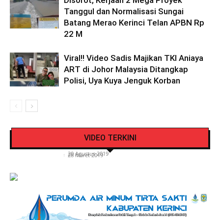
Disorot, Kerjaan 2 Mega Proyek
Tanggul dan Normalisasi Sungai
Batang Merao Kerinci Telan APBN Rp
22 M
Viral!! Video Sadis Majikan TKI Aniaya
ART di Johor Malaysia Ditangkap
Polisi, Uya Kuya Jenguk Korban
Pengendara Mendadak Sesak Nafas, Sat
Video Detik Evakuasi Jasad Iglesias di Gunung
Lantas Polres Kerinci Beri Pengendara Segelas
VIDEO TERKINI
Kerinci
Air Putih
Siasat Info.co.id
-
20 Agustus 2019
Siasat Info.co.id
-
28 Maret 2019