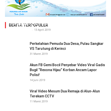
Adegan Ranjang Dua Kadis, Perhubungan Vs
Sosial, Sang Istri Miliki Bukti Video Mesum Hot
BERITA TERPOPULER
Siasat Info.co.id
-
13 April 2019
Perkelahian Pemuda Dua Desa, Pulau Sangkar
VS Tarutung di Kerinci
31 Maret 2019
Akun FB Gemi Bocil Penyebar Video Viral Gadis
Bugil “Rexona Hijau” Korban Ancam Lapor
Polisi!
14 Juni 2019
Viral Video Mesum Dua Remaja di Alun-Alun
Terekam CCTV
11 Maret 2019